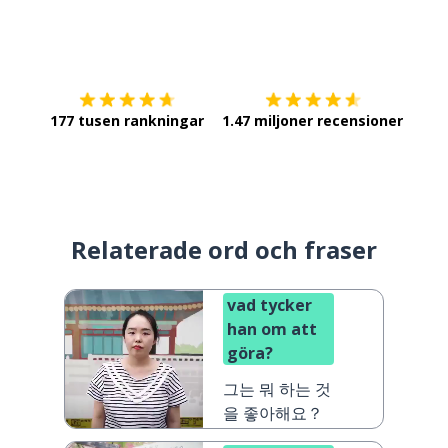
Ladda ner på
App Store
Skaf
177 tusen rankningar
1.47 miljoner recensioner
Relaterade ord och fraser
vad tycker
han om att
göra?
그는 뭐 하는 것
을 좋아해요？