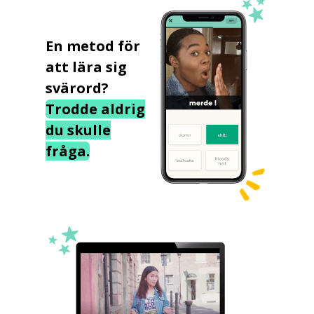
En metod för
att lära sig
svärord?
Trodde aldrig
du skulle
fråga.