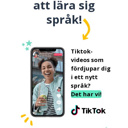
att lära sig
språk!
Tiktok-
videos som
fördjupar dig
i ett nytt
språk?
Det har vi!