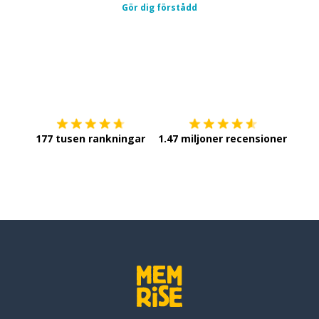
Gör dig förstådd
Ladda ner på
App Store
Skaf
177 tusen rankningar
1.47 miljoner recensioner