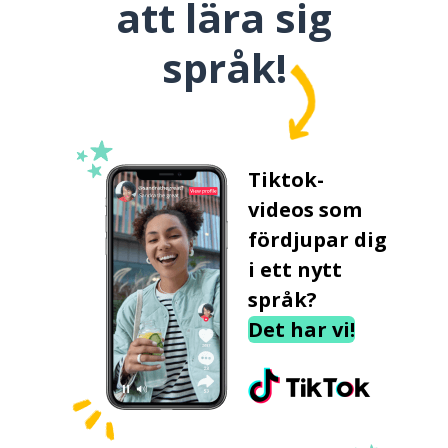
att lära sig
språk!
Tiktok-
videos som
fördjupar dig
i ett nytt
språk?
Det har vi!