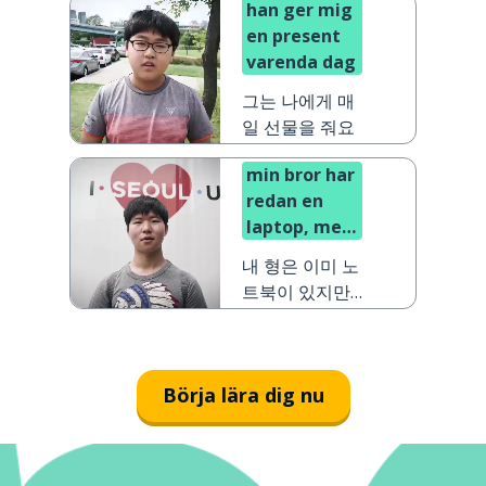
han ger mig
en present
varenda dag
그는 나에게 매
일 선물을 줘요
min bror har
redan en
laptop, men
han vill ha
내 형은 이미 노
en ny
트북이 있지만
새로운 것을 원
해요
Börja lära dig nu