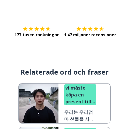
Ladda ner på
App Store
Skaf
177 tusen rankningar
1.47 miljoner recensioner
Relaterade ord och fraser
vi måste
köpa en
present till
vår mamma
우리는 우리엄
마 선물을 사야
해요