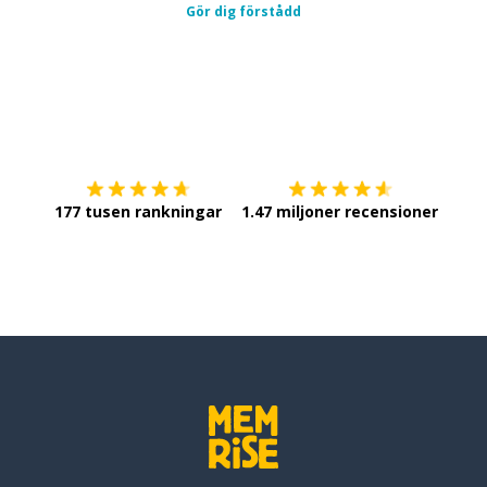
Gör dig förstådd
Ladda ner på
App Store
Skaf
177 tusen rankningar
1.47 miljoner recensioner