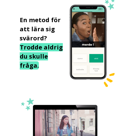
En metod för
att lära sig
svärord?
Trodde aldrig
du skulle
fråga.