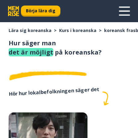
Börja lära dig
Lära sig koreanska
Kurs i koreanska
koreansk fras
Hur säger man
det är möjligt
på koreanska?
Hör hur lokalbefolkningen säger det