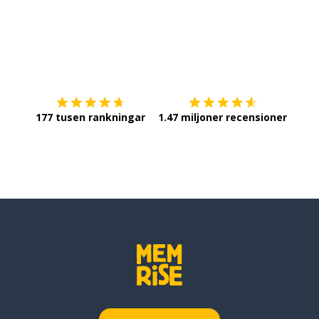
Ladda ner på
App Store
Skaf
177 tusen rankningar
1.47 miljoner recensioner