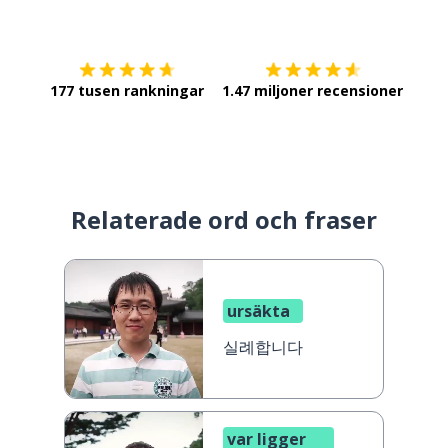
Ladda ner på
App Store
Skaf
177 tusen rankningar
1.47 miljoner recensioner
Relaterade ord och fraser
ursäkta
실례합니다
var ligger