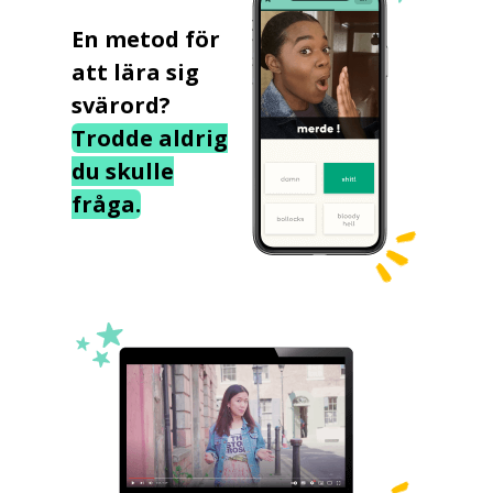
En metod för
att lära sig
svärord?
Trodde aldrig
du skulle
fråga.