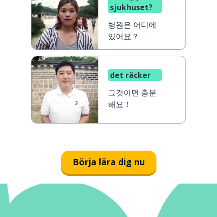
sjukhuset?
병원은 어디에
있어요？
det räcker
그것이면 충분
해요！
Börja lära dig nu