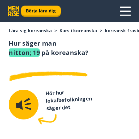
Börja lära dig
Lära sig koreanska
Kurs i koreanska
koreansk fras
Hur säger man
nitton; 19
på koreanska?
Hör hur
lokalbefolkningen
säger det