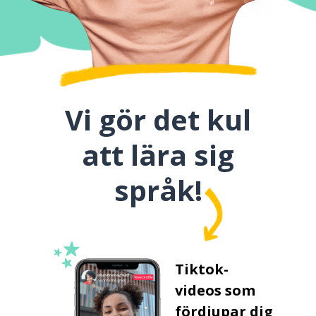
Vi gör det kul
att lära sig
språk!
Tiktok-
videos som
fördjupar dig