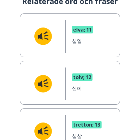
Relaterade ord och fraser
elva; 11
십일
tolv; 12
십이
tretton; 13
십삼