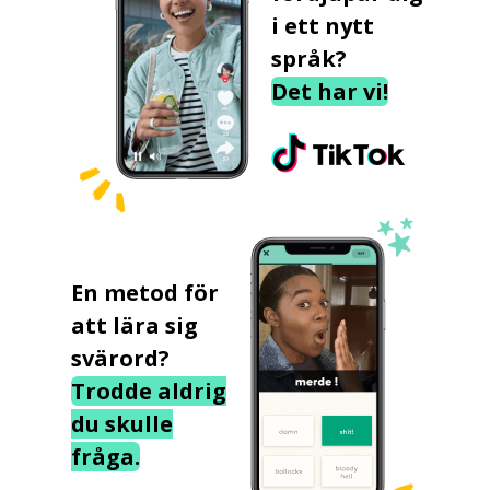
i ett nytt
språk?
Det har vi!
En metod för
att lära sig
svärord?
Trodde aldrig
du skulle
fråga.