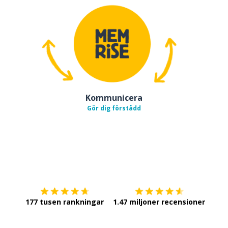
Kommunicera
Gör dig förstådd
Ladda ner på
App Store
Skaf
177 tusen rankningar
1.47 miljoner recensioner