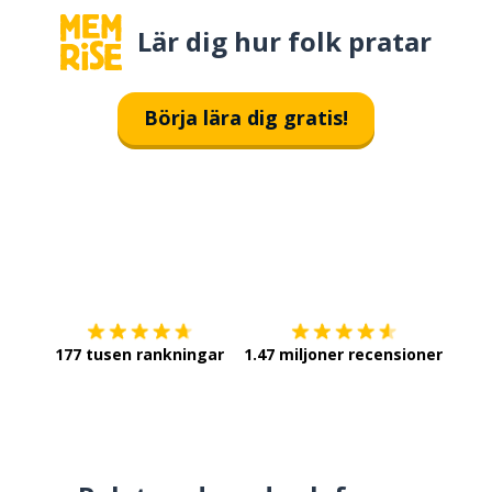
Lär dig hur folk pratar
Börja lära dig gratis!
Ladda ner på
App Store
Skaf
177 tusen rankningar
1.47 miljoner recensioner