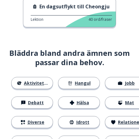
En dagsutflykt till Cheongju
Lektion
40
ord/fraser
Bläddra bland andra ämnen som
passar dina behov.
Aktiviteter
Hangul
Jobb
Debatt
Hälsa
Mat
Diverse
Idrott
Relatione