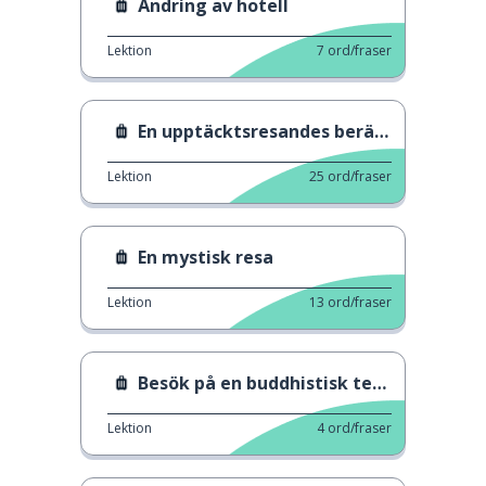
Ändring av hotell
Lektion
7
ord/fraser
En upptäcktsresandes berättelser
Lektion
25
ord/fraser
En mystisk resa
Lektion
13
ord/fraser
Besök på en buddhistisk tempel
Lektion
4
ord/fraser