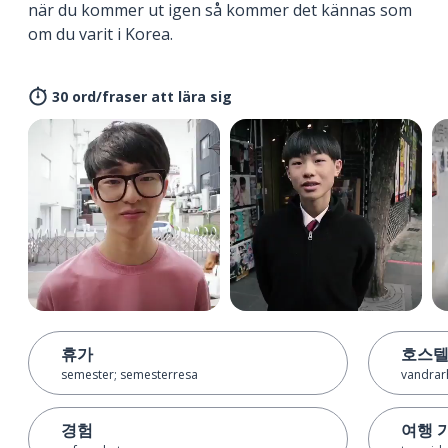
när du kommer ut igen så kommer det kännas som
om du varit i Korea.
30 ord/fraser att lära sig
휴가
호스
semester; semesterresa
vandra
경험
여행 