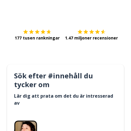
Ladda ner på
App Store
Skaf
177 tusen rankningar
1.47 miljoner recensioner
Sök efter #innehåll du
tycker om
Lär dig att prata om det du är intresserad
av