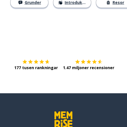
Grunder
Introduktion
Resor
Ladda ner på
App Store
Skaf
177 tusen rankningar
1.47 miljoner recensioner