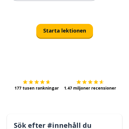
Starta lektionen
Ladda ner på
App Store
Skaf
177 tusen rankningar
1.47 miljoner recensioner
Sök efter #innehåll du