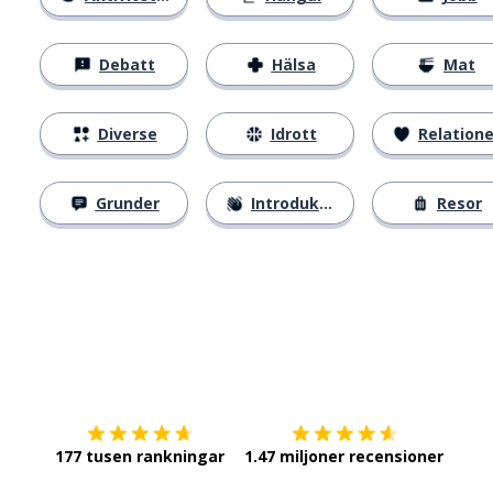
Debatt
Hälsa
Mat
Diverse
Idrott
Relatione
Grunder
Introduktion
Resor
Ladda ner på
App Store
Skaf
177 tusen rankningar
1.47 miljoner recensioner