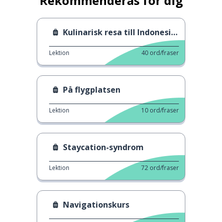
Rekommenderas för dig
Kulinarisk resa till Indonesien
Lektion
40
ord/fraser
På flygplatsen
Lektion
10
ord/fraser
Staycation-syndrom
Lektion
72
ord/fraser
Navigationskurs