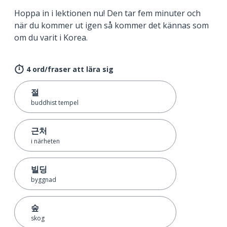
Hoppa in i lektionen nu! Den tar fem minuter och
när du kommer ut igen så kommer det kännas som
om du varit i Korea.
4 ord/fraser att lära sig
절
buddhist tempel
근처
i närheten
빌딩
byggnad
숲
skog