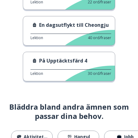
Lektion
22
ord/fraser
En dagsutflykt till Cheongju
Lektion
40
ord/fraser
På Upptäcktsfärd 4
Lektion
30
ord/fraser
Bläddra bland andra ämnen som
passar dina behov.
Aktiviteter
Hangul
Jobb