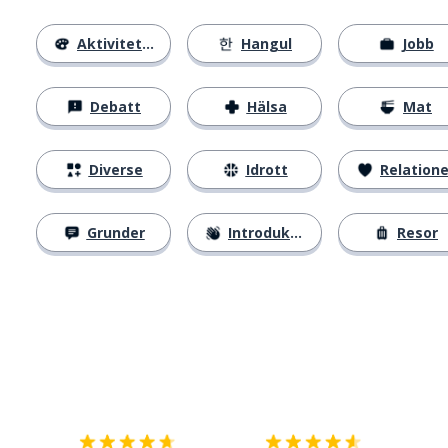
Aktiviteter
Hangul
Jobb
Debatt
Hälsa
Mat
Diverse
Idrott
Relatione
Grunder
Introduktion
Resor
Ladda ner på
App Store
Skaf