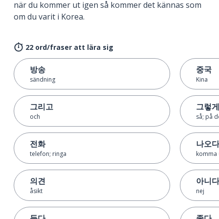
när du kommer ut igen så kommer det kännas som
om du varit i Korea.
22 ord/fraser att lära sig
방송
중국
sändning
Kina
그리고
그렇
och
så; på d
전화
나오
telefon; ringa
komma 
의견
아니
åsikt
nej
듣다
좋다