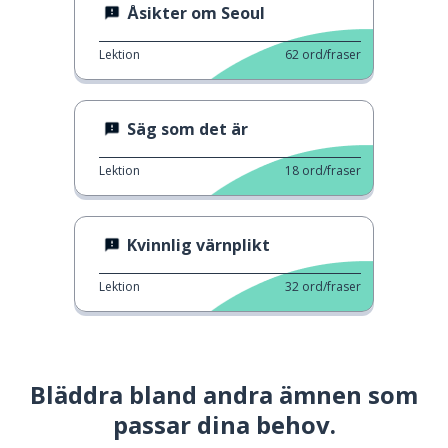
Åsikter om Seoul
Lektion
62
ord/fraser
Säg som det är
Lektion
18
ord/fraser
Kvinnlig värnplikt
Lektion
32
ord/fraser
Bläddra bland andra ämnen som
passar dina behov.