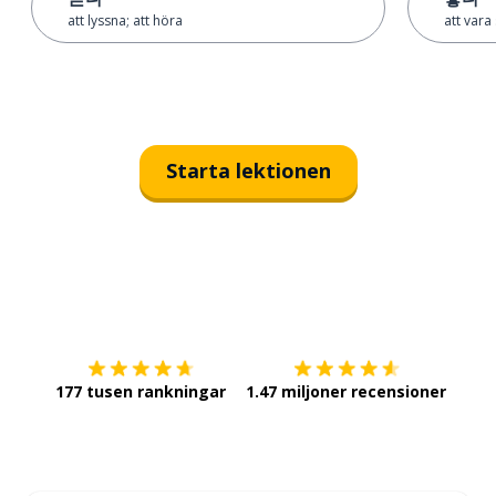
att lyssna; att höra
att vara 
Starta lektionen
Ladda ner på
App Store
Skaf
177 tusen rankningar
1.47 miljoner recensioner