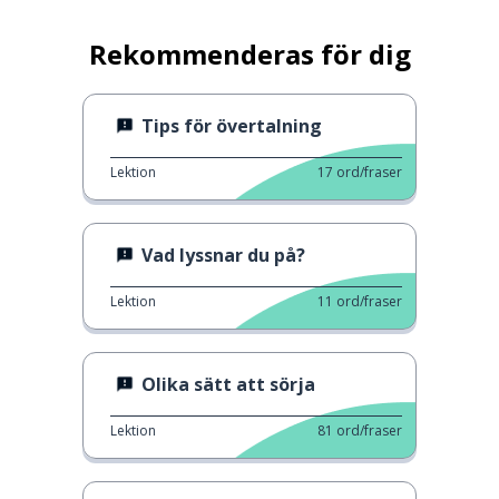
Rekommenderas för dig
Tips för övertalning
Lektion
17
ord/fraser
Vad lyssnar du på?
Lektion
11
ord/fraser
Olika sätt att sörja
Lektion
81
ord/fraser