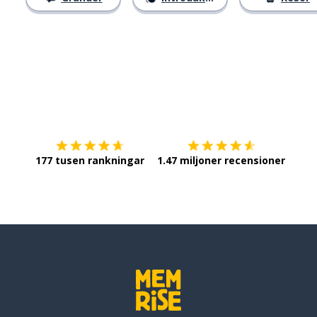
Ladda ner på
App Store
Skaf
177 tusen rankningar
1.47 miljoner recensioner