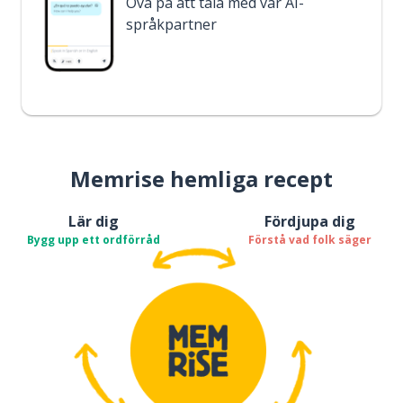
Öva på att tala med vår AI-
språkpartner
Memrise hemliga recept
Lär dig
Fördjupa dig
Bygg upp ett ordförråd
Förstå vad folk säger