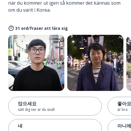
när du kommer ut igen så kommer det kännas som
om du varit i Korea.
31 ord/fraser att lära sig
앉으세요
좋아
sätt dig ner är du snäll
är bra
네
아니