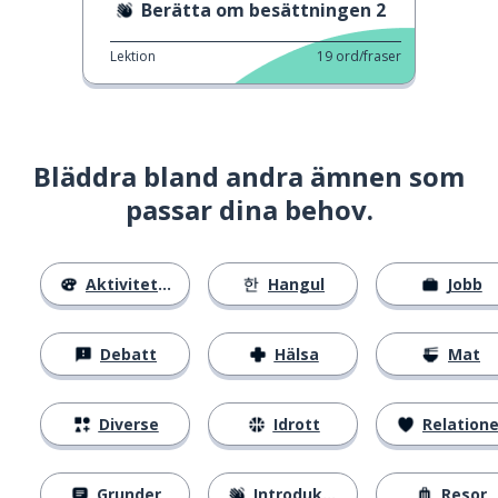
Berätta om besättningen 2
Lektion
19
ord/fraser
Bläddra bland andra ämnen som
passar dina behov.
Aktiviteter
Hangul
Jobb
Debatt
Hälsa
Mat
Diverse
Idrott
Relatione
Grunder
Introduktion
Resor