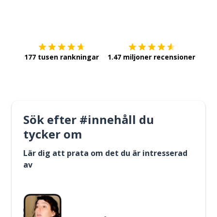
Ladda ner på
App Store
Skaf
177 tusen rankningar
1.47 miljoner recensioner
Sök efter #innehåll du
tycker om
Lär dig att prata om det du är intresserad
av