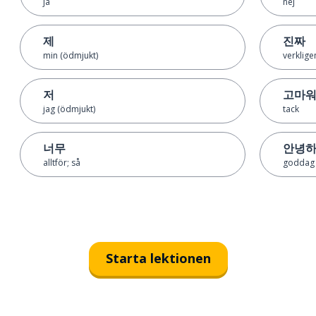
ja
nej
제
진짜
min (ödmjukt)
verklige
저
고마
jag (ödmjukt)
tack
너무
안녕
alltför; så
goddag
Starta lektionen