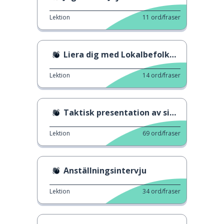
Lektion
11
ord/fraser
Liera dig med Lokalbefolkningen
Lektion
14
ord/fraser
Taktisk presentation av sig själv
Lektion
69
ord/fraser
Anställningsintervju
Lektion
34
ord/fraser