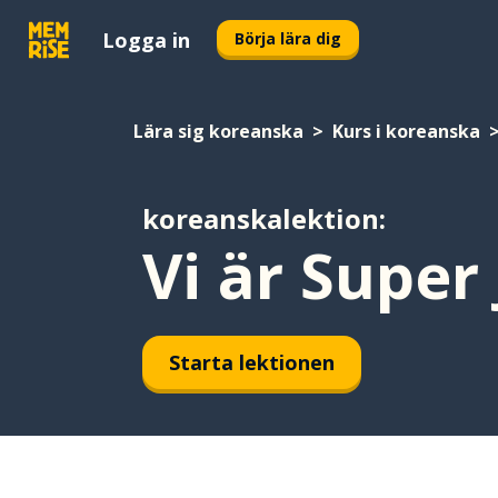
Logga in
Börja lära dig
Lära sig koreanska
Kurs i koreanska
koreanskalektion:
Vi är Super 
Starta lektionen