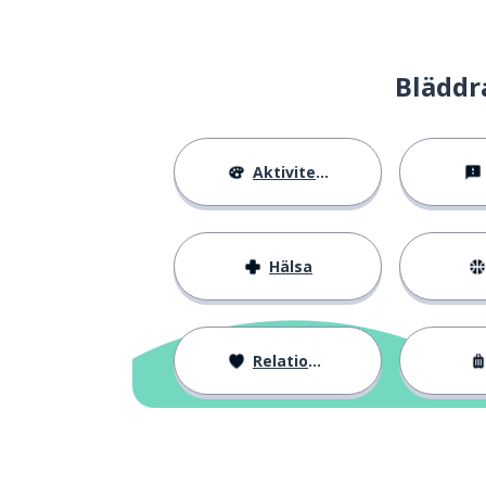
att säga; att pra
말하다
Bläddr
ännu
아직
gymnasieelev
고등학생
Aktiviteter
har inte; det fi
없어요
Hälsa
bakom
뒤에
ny
새로
Relationer
medlem
멤버