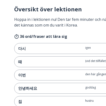
Översikt över lektionen
Hoppa in i lektionen nu! Den tar fem minuter och 
det kännas som om du varit i Korea.
36 ord/fraser att lära sig
igen
다시
(vid det tillfälle
때
den här gånge
이번
goddag
안녕하세요
hustru
집