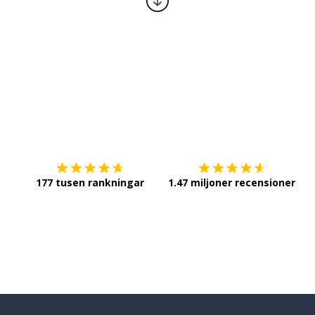
Ladda ner på
App Store
Sk
177 tusen rankningar
1.47 miljoner recensioner