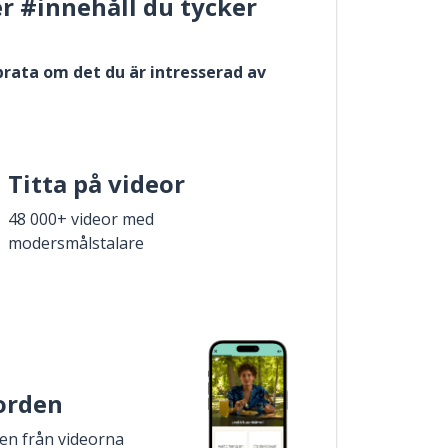
er #innehåll du tycker
 prata om det du är intresserad av
Titta på videor
48 000+ videor med
modersmålstalare
 orden
den från videorna