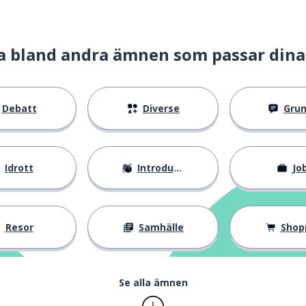
ta; att berätta; att tala
a bland andra ämnen som passar dina
Debatt
Diverse
Gru
nns ingen; det finns inga
Idrott
Introduktion
Jo
Resor
Samhälle
Shop
Se alla ämnen