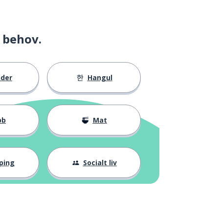
 behov.
nder
Hangul
bb
Mat
ping
Socialt liv