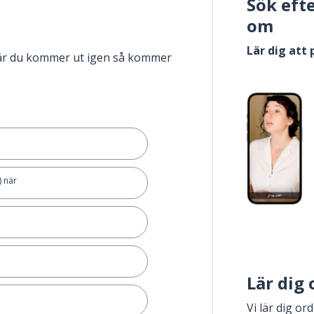
Sök eft
om
Lär dig att
när du kommer ut igen så kommer
t) när
n
Lär dig
Vi lär dig or