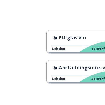
att vara nyfiken
궁금하다
verkligen
진짜
en; 1 (koreansk 
하나
Ett glas vin
två; 2 (koreansk 
둘
Lektion
16
ord/f
tre; 3 (koreansk 
셋
Anställningsinterv
rolig
웃기다
Lektion
34
ord/f
bara
그냥
alla
여러분