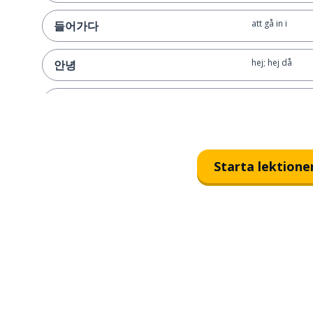
att gå in i
들어가다
hej; hej då
안녕
världen
세상
att vara speciel
특별하다
Starta lektione
att bli ovänner;
빠지다
dock; men
근데
idag
오늘
förkylning
감기