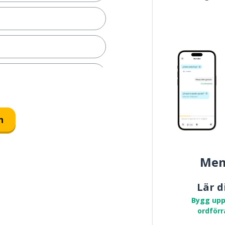
l
n
 att vara frånvarande
Mem
Lär d
Bygg upp
ordförr