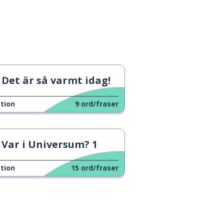
Det är så varmt idag!
tion
9
ord/fraser
Var i Universum? 1
tion
15
ord/fraser