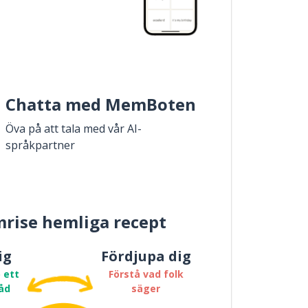
Chatta med MemBoten
Öva på att tala med vår AI-
språkpartner
rise hemliga recept
ig
Fördjupa dig
 ett
Förstå vad folk
åd
säger