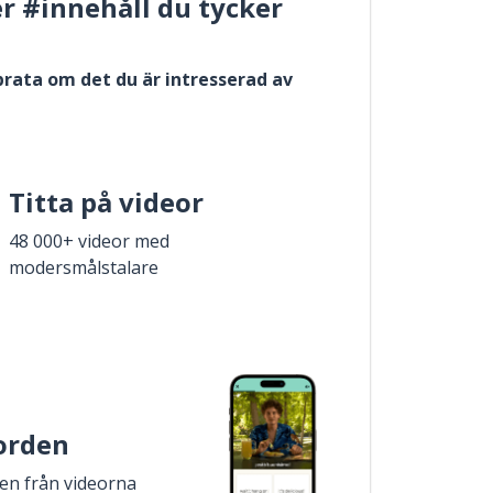
er #innehåll du tycker
 prata om det du är intresserad av
Titta på videor
48 000+ videor med
modersmålstalare
 orden
den från videorna