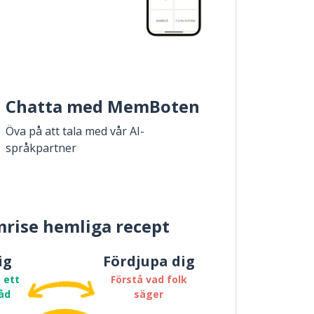
Chatta med MemBoten
Öva på att tala med vår AI-
språkpartner
rise hemliga recept
ig
Fördjupa dig
 ett
Förstå vad folk
åd
säger