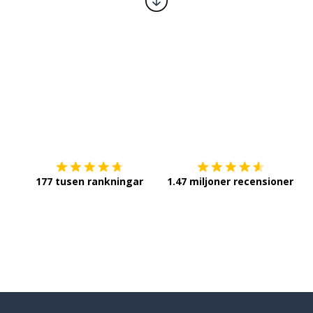
Ladda ner på
App Store
Sk
177 tusen rankningar
1.47 miljoner recensioner