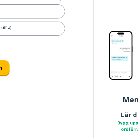
siffra)
n
Mem
Lär d
Bygg upp
ordförr