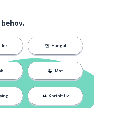
 behov.
nder
Hangul
bb
Mat
ping
Socialt liv