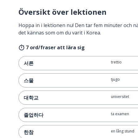
Översikt över lektionen
Hoppa in i lektionen nu! Den tar fem minuter och 
det kännas som om du varit i Korea.
7 ord/fraser att lära sig
trettio
서른
tjugo
스물
universitet
대학교
ta examen
졸업하다
en lång stund
한참