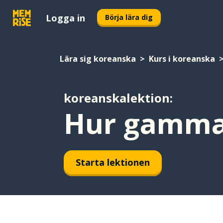
Logga in
Börja lära dig
Lära sig koreanska
Kurs i koreanska
koreanskalektion:
Hur gammal
Starta lektionen