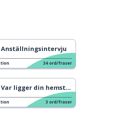
Anställningsintervju
tion
34
ord/fraser
Var ligger din hemstad?
tion
3
ord/fraser