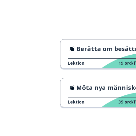
Berätta om besättningen
Lektion
19
ord/f
Möta nya människ
Lektion
39
ord/f