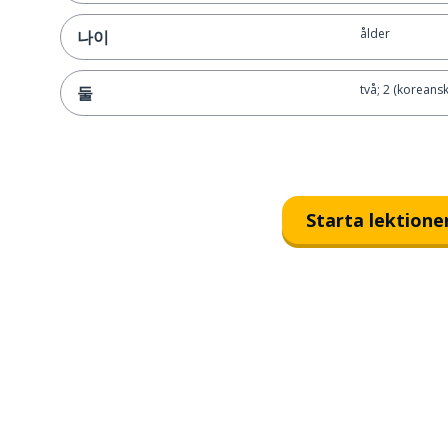
ålder
나이
två; 2 (koreansk 
둘
Starta lektione