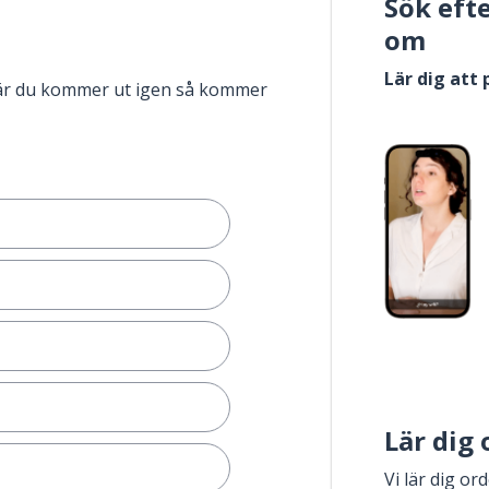
Sök eft
om
Lär dig att
när du kommer ut igen så kommer
Lär dig
Vi lär dig or