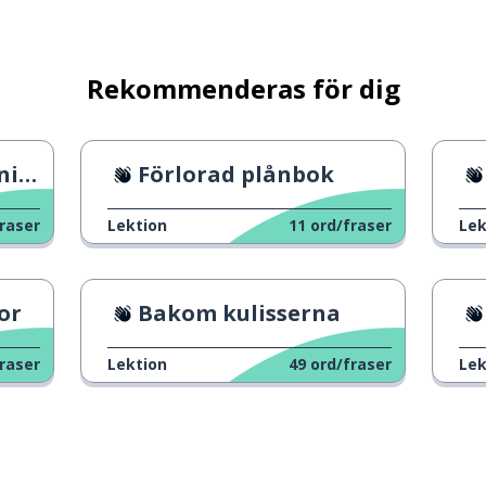
Rekommenderas för dig
 2
Förlorad plånbok
raser
Lektion
11
ord/fraser
Lek
or
Bakom kulisserna
raser
Lektion
49
ord/fraser
Lek