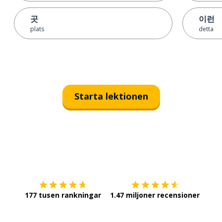
곳
이런
plats
detta
Starta lektionen
Ladda ner på
App Store
Skaf
177 tusen rankningar
1.47 miljoner recensioner