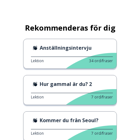
Rekommenderas för dig
Anställningsintervju
Lektion
34
ord/fraser
Hur gammal är du? 2
Lektion
7
ord/fraser
Kommer du från Seoul?
Lektion
7
ord/fraser