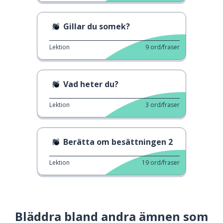
Gillar du somek?
Lektion
9
ord/fraser
Vad heter du?
Lektion
3
ord/fraser
Berätta om besättningen 2
Lektion
19
ord/fraser
Bläddra bland andra ämnen som