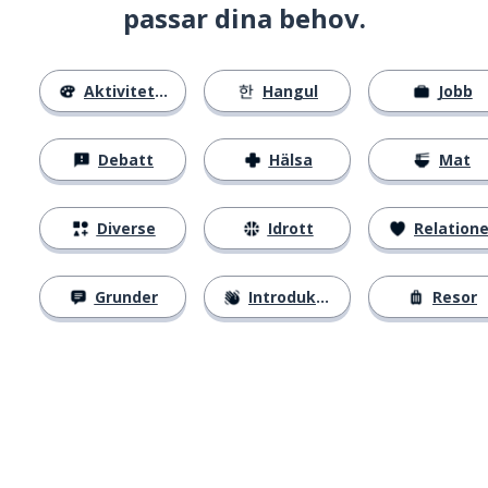
passar dina behov.
Aktiviteter
Hangul
Jobb
Debatt
Hälsa
Mat
Diverse
Idrott
Relatione
Grunder
Introduktion
Resor
Ladda ner på
App Store
Skaf