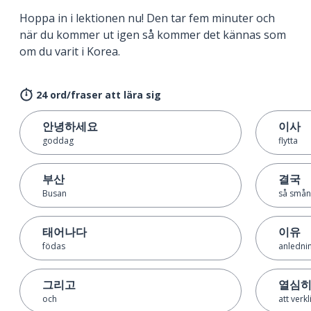
Hoppa in i lektionen nu! Den tar fem minuter och
när du kommer ut igen så kommer det kännas som
om du varit i Korea.
24 ord/fraser att lära sig
안녕하세요
이사
goddag
flytta
부산
결국
Busan
så små
태어나다
이유
födas
anledni
그리고
열심히
och
att verk