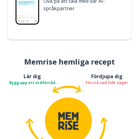
Öva på att tala med vår AI-
språkpartner
Memrise hemliga recept
Lär dig
Fördjupa dig
Bygg upp ett ordförråd
Förstå vad folk säger