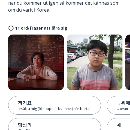
när du kommer ut igen så kommer det kännas som
om du varit i Korea.
11 ord/fraser att lära sig
저기요
... 위
ursäkta mig (för uppmärksamhet) här borta!
... ovan
당신의
네