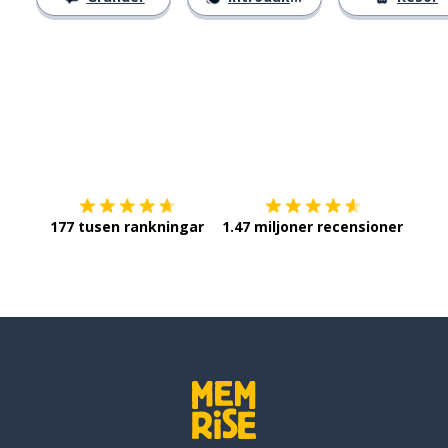
Ladda ner på
App Store
Skaf
177 tusen rankningar
1.47 miljoner recensioner