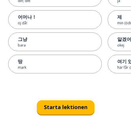
din; ditt
ja
어머나！
제
oj då!
min (öd
그냥
알겠
bara
okej
땅
여기 
mark
här får 
Starta lektionen