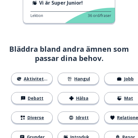
Vi är Super Junior!
Lektion
36
ord/fraser
Bläddra bland andra ämnen som
passar dina behov.
Aktiviteter
Hangul
Jobb
Debatt
Hälsa
Mat
Diverse
Idrott
Relatione
Grunder
Introduktion
Resor