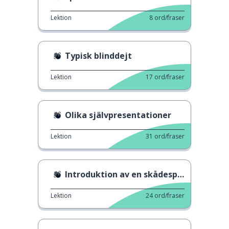
Lektion
8
ord/fraser
Typisk blinddejt
Lektion
17
ord/fraser
Olika självpresentationer
Lektion
31
ord/fraser
Introduktion av en skådespelare
Lektion
24
ord/fraser