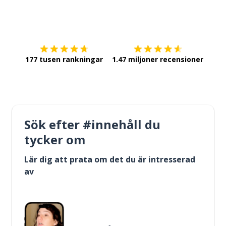
Ladda ner på
App Store
Skaf
177 tusen rankningar
1.47 miljoner recensioner
Sök efter #innehåll du
tycker om
Lär dig att prata om det du är intresserad
av