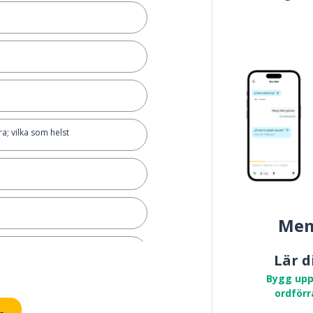
ra; vilka som helst
Mem
siffra)
Lär d
Bygg upp
t finns
ordförr