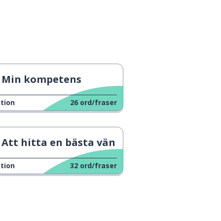
Min kompetens
tion
26
ord/fraser
Att hitta en bästa vän
tion
32
ord/fraser