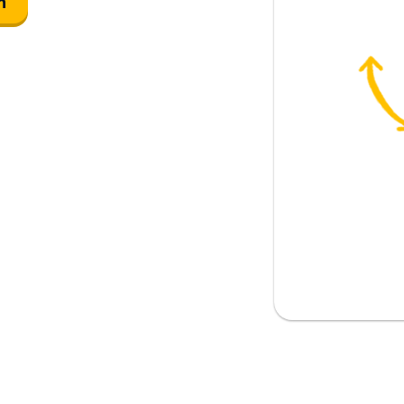
n
följa med
nns ingen; det finns inga