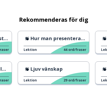
Rekommenderas för dig
d?
Hur man presenterar sig själv
raser
Lektion
44
ord/fraser
Lek
en
Ljuv vänskap
raser
Lektion
29
ord/fraser
Lek