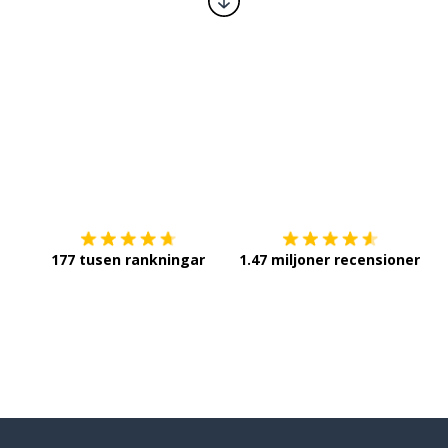
Ladda ner på
App Store
Sk
177 tusen rankningar
1.47 miljoner recensioner