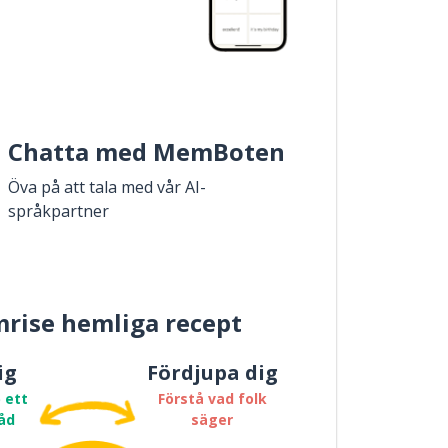
Chatta med MemBoten
Öva på att tala med vår AI-
språkpartner
rise hemliga recept
ig
Fördjupa dig
 ett
Förstå vad folk
åd
säger