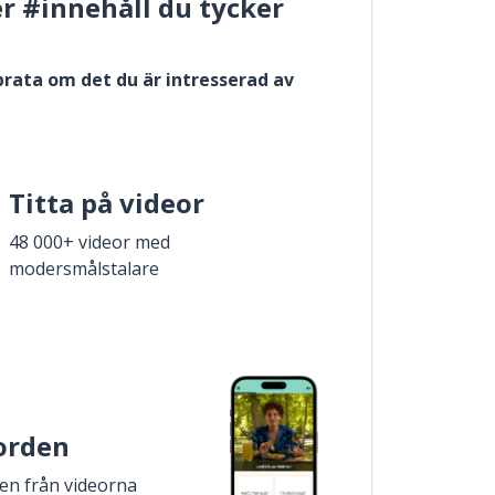
er #innehåll du tycker
 prata om det du är intresserad av
Titta på videor
48 000+ videor med
modersmålstalare
 orden
den från videorna