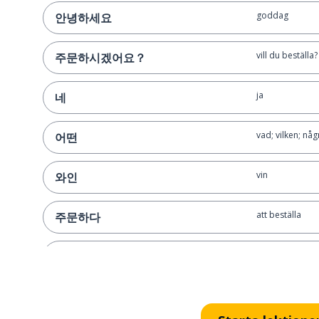
goddag
안녕하세요
vill du beställa?
주문하시겠어요？
ja
네
vad; vilken; någ
어떤
vin
와인
att beställa
주문하다
en; 1 (koreansk 
하나
har; stannar; de
있어요