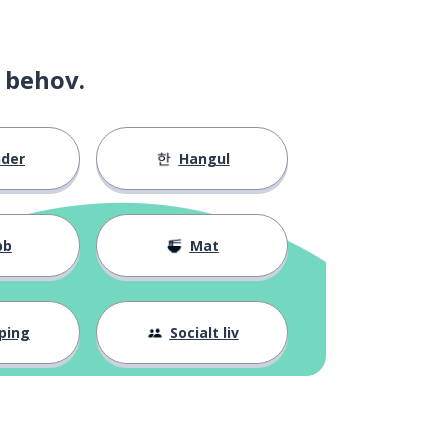
 behov.
nder
Hangul
bb
Mat
ping
Socialt liv