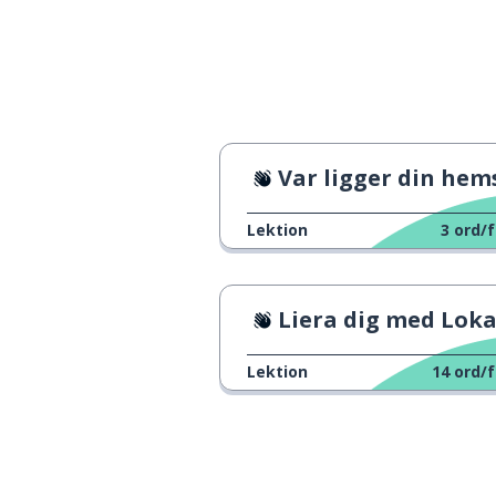
Var ligger din hemsta
Lektion
3
ord/f
Liera dig med Lokalbefolkning
Lektion
14
ord/f