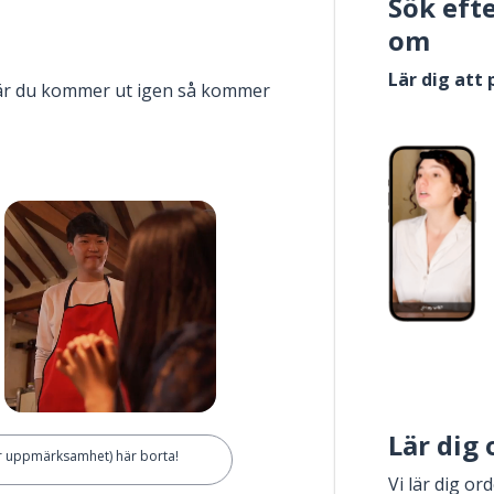
Sök eft
om
Lär dig att
när du kommer ut igen så kommer
Lär dig
ör uppmärksamhet) här borta!
Vi lär dig or