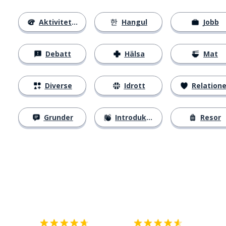
Aktiviteter
Hangul
Jobb
Debatt
Hälsa
Mat
Diverse
Idrott
Relatione
Grunder
Introduktion
Resor
Ladda ner på
App Store
Skaf