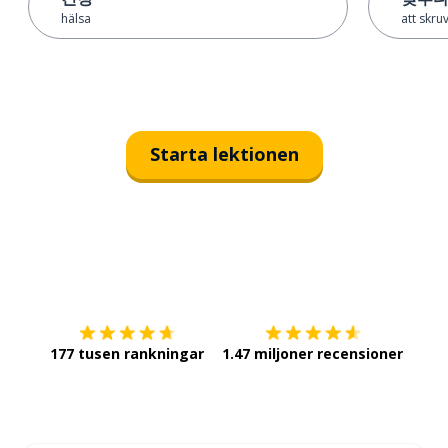
hälsa
att skru
Starta lektionen
Ladda ner på
App Store
Skaf
177 tusen rankningar
1.47 miljoner recensioner