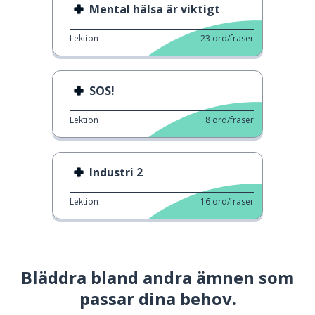
Mental hälsa är viktigt
Lektion
23
ord/fraser
SOS!
Lektion
8
ord/fraser
Industri 2
Lektion
16
ord/fraser
Bläddra bland andra ämnen som
passar dina behov.