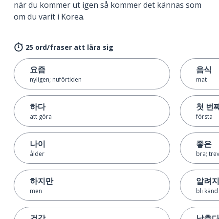
när du kommer ut igen så kommer det kännas som
om du varit i Korea.
25 ord/fraser att lära sig
요즘
음식
nyligen; nuförtiden
mat
하다
첫 번
att göra
första
나이
좋은
ålder
bra; trev
하지만
알려
men
bli känd
건강
낮추