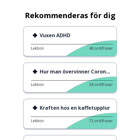
Rekommenderas för dig
Vuxen ADHD
Lektion
48
ord/fraser
Hur man övervinner Corona-deppen
Lektion
38
ord/fraser
Kraften hos en kaffetupplur
Lektion
72
ord/fraser