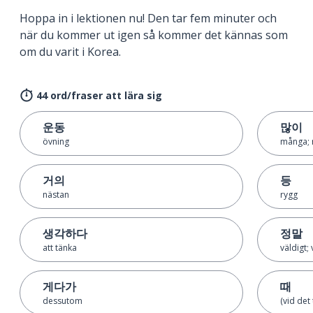
Hoppa in i lektionen nu! Den tar fem minuter och
när du kommer ut igen så kommer det kännas som
om du varit i Korea.
44 ord/fraser att lära sig
운동
많이
övning
många; 
거의
등
nästan
rygg
생각하다
정말
att tänka
väldigt;
게다가
때
dessutom
(vid det t