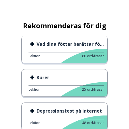
Rekommenderas för dig
Vad dina fötter berättar för dig
Lektion
60
ord/fraser
Kurer
Lektion
25
ord/fraser
Depressionstest på internet
Lektion
48
ord/fraser