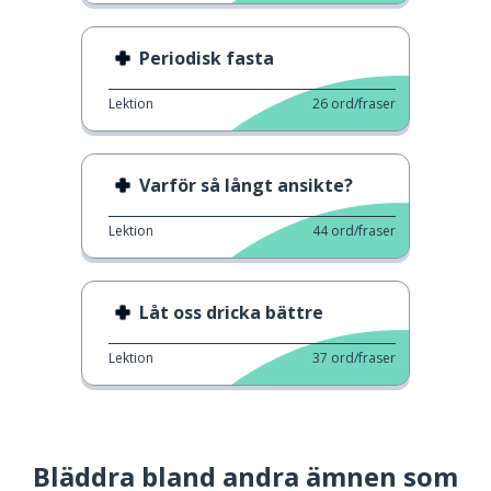
Periodisk fasta
Lektion
26
ord/fraser
Varför så långt ansikte?
Lektion
44
ord/fraser
Låt oss dricka bättre
Lektion
37
ord/fraser
Bläddra bland andra ämnen som