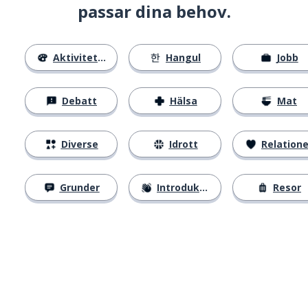
passar dina behov.
Aktiviteter
Hangul
Jobb
Debatt
Hälsa
Mat
Diverse
Idrott
Relatione
Grunder
Introduktion
Resor
Ladda ner på
App Store
Skaf