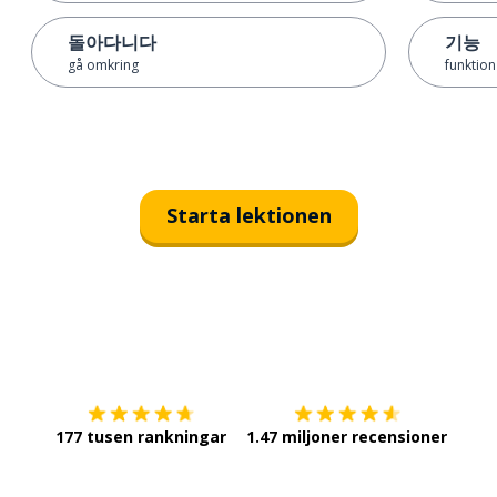
돌아다니다
기능
gå omkring
funktion
Starta lektionen
Ladda ner på
App Store
Skaf
177 tusen rankningar
1.47 miljoner recensioner