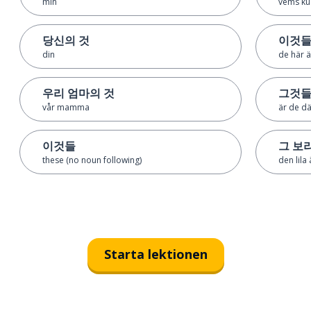
min
vems ku
당신의 것
이것들
din
de här 
우리 엄마의 것
그것들
vår mamma
är de d
이것들
그 보
these (no noun following)
den lila 
Starta lektionen