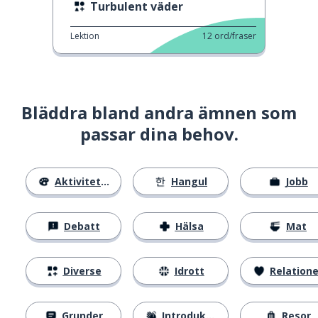
Turbulent väder
Lektion
12
ord/fraser
Bläddra bland andra ämnen som
passar dina behov.
Aktiviteter
Hangul
Jobb
Debatt
Hälsa
Mat
Diverse
Idrott
Relatione
Grunder
Introduktion
Resor