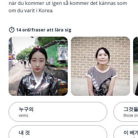
när du kommer ut igen så kommer det kännas som
om du varit i Korea.
14 ord/fraser att lära sig
누구의
그것
vems
those (n
내 것
이 베