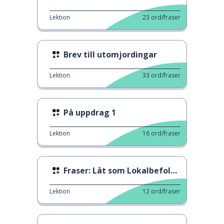
Lektion
23
ord/fraser
Brev till utomjordingar
Lektion
33
ord/fraser
På uppdrag 1
Lektion
16
ord/fraser
Fraser: Låt som Lokalbefolkningen 5
Lektion
12
ord/fraser