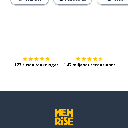
Ladda ner på
App Store
Skaf
177 tusen rankningar
1.47 miljoner recensioner