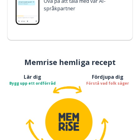
Öva på att tala med vår AI-
språkpartner
Memrise hemliga recept
Lär dig
Fördjupa dig
Bygg upp ett ordförråd
Förstå vad folk säger