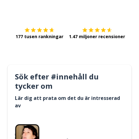
Ladda ner på
App Store
Skaf
177 tusen rankningar
1.47 miljoner recensioner
Sök efter #innehåll du
tycker om
Lär dig att prata om det du är intresserad
av