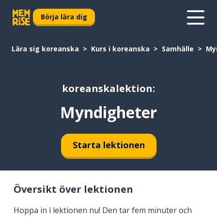
Börja lära dig
Lära sig koreanska
Kurs i koreanska
Samhälle
My
koreanskalektion:
Myndigheter
Starta lektionen
Översikt över lektionen
Hoppa in i lektionen nu! Den tar fem minuter och