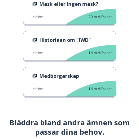
Mask eller ingen mask?
Lektion
29
ord/fraser
Historiaen om "IWD"
Lektion
16
ord/fraser
Medborgarskap
Lektion
16
ord/fraser
Bläddra bland andra ämnen som
passar dina behov.