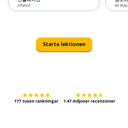
inflation
att skap
Starta lektionen
Ladda ner på
App Store
Skaf
177 tusen rankningar
1.47 miljoner recensioner