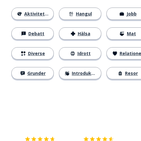
Aktiviteter
Hangul
Jobb
Debatt
Hälsa
Mat
Diverse
Idrott
Relatione
Grunder
Introduktion
Resor
Ladda ner på
App Store
Skaf