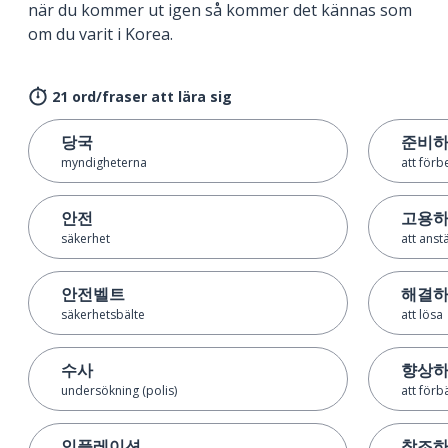
när du kommer ut igen så kommer det kännas som
om du varit i Korea.
21 ord/fraser att lära sig
당국
준비
myndigheterna
att för
안전
고용
säkerhet
att anstä
안전벨트
해결
säkerhetsbälte
att lösa
수사
향상
undersökning (polis)
att förb
인플레이션
창조