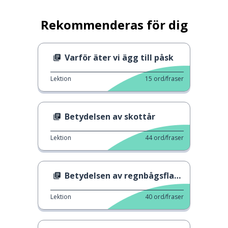
Rekommenderas för dig
Varför äter vi ägg till påsk
Lektion
15
ord/fraser
Betydelsen av skottår
Lektion
44
ord/fraser
Betydelsen av regnbågsflaggan
Lektion
40
ord/fraser