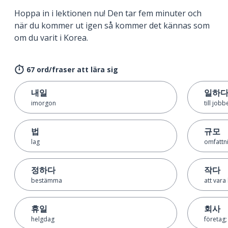
Hoppa in i lektionen nu! Den tar fem minuter och
när du kommer ut igen så kommer det kännas som
om du varit i Korea.
67 ord/fraser att lära sig
내일
일하
imorgon
till jobb
법
규모
lag
omfattn
정하다
작다
bestämma
att vara 
휴일
회사
helgdag
företag;