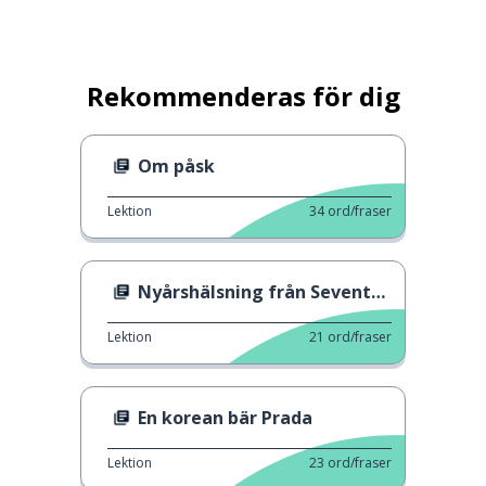
Rekommenderas för dig
Om påsk
Lektion
34
ord/fraser
Nyårshälsning från Seventeen
Lektion
21
ord/fraser
En korean bär Prada
Lektion
23
ord/fraser