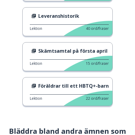
Leveranshistorik
Lektion
40
ord/fraser
Skämtsamtal på första april
Lektion
15
ord/fraser
Föräldrar till ett HBTQ+-barn
Lektion
22
ord/fraser
Bläddra bland andra ämnen som