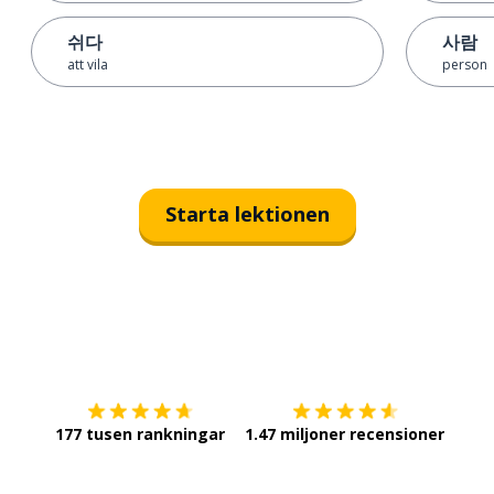
쉬다
사람
att vila
person
Starta lektionen
Ladda ner på
App Store
Skaf
177 tusen rankningar
1.47 miljoner recensioner