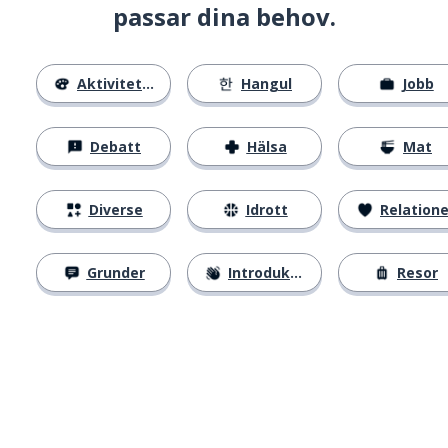
passar dina behov.
Aktiviteter
Hangul
Jobb
Debatt
Hälsa
Mat
Diverse
Idrott
Relatione
Grunder
Introduktion
Resor
Ladda ner på
App Store
Skaf