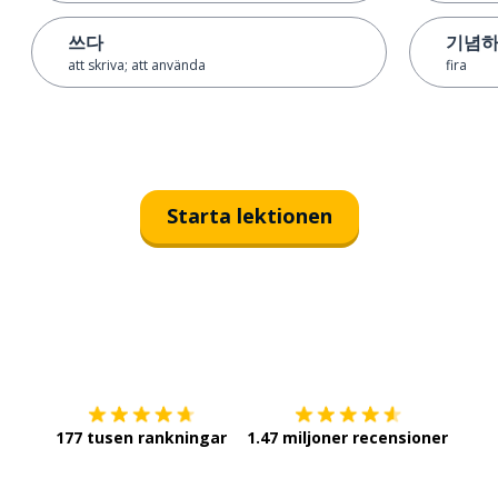
쓰다
기념
att skriva; att använda
fira
Starta lektionen
Ladda ner på
App Store
Skaf
177 tusen rankningar
1.47 miljoner recensioner