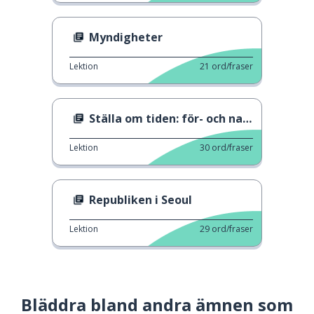
Myndigheter
Lektion
21
ord/fraser
Ställa om tiden: för- och nackdelar
Lektion
30
ord/fraser
Republiken i Seoul
Lektion
29
ord/fraser
Bläddra bland andra ämnen som