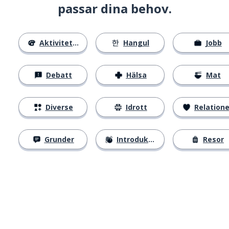
passar dina behov.
Aktiviteter
Hangul
Jobb
Debatt
Hälsa
Mat
Diverse
Idrott
Relatione
Grunder
Introduktion
Resor
Ladda ner på
App Store
Skaf