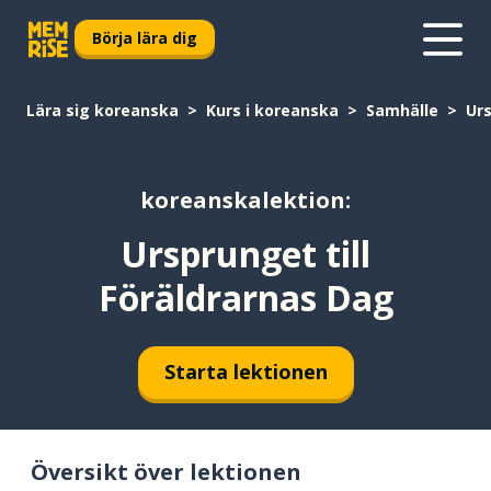
Börja lära dig
Lära sig koreanska
Kurs i koreanska
Samhälle
Urs
koreanskalektion:
Ursprunget till
Föräldrarnas Dag
Starta lektionen
Översikt över lektionen