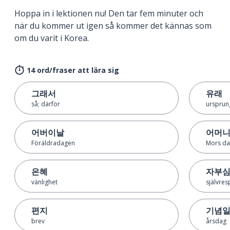
Hoppa in i lektionen nu! Den tar fem minuter och
när du kommer ut igen så kommer det kännas som
om du varit i Korea.
14 ord/fraser att lära sig
그래서
유래
så; därför
ursprun
어버이날
어머
Föräldradagen
Mors d
은혜
자부
vänlighet
självres
편지
기념
brev
årsdag