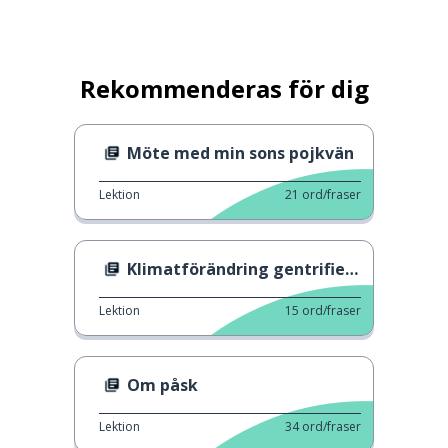
Rekommenderas för dig
Möte med min sons pojkvän
Lektion
21
ord/fraser
Klimatförändring gentrifiering
Lektion
15
ord/fraser
Om påsk
Lektion
34
ord/fraser