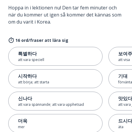
Hoppa in i lektionen nu! Den tar fem minuter och
när du kommer ut igen så kommer det kännas som
om du varit i Korea.
16 ord/fraser att lära sig
특별하다
보여
att vara speciell
att visa
시작하다
기대
att börja; att starta
förvänt
신나다
맛있
att vara spännande; att vara upphetsad
att vara 
더욱
드시
mer
äta