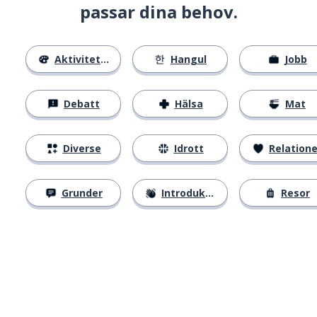
passar dina behov.
Aktiviteter
Hangul
Jobb
Debatt
Hälsa
Mat
Diverse
Idrott
Relatione
Grunder
Introduktion
Resor
Ladda ner på
App Store
Skaf