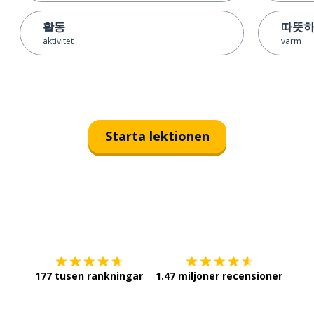
활동
따뜻
aktivitet
varm
Starta lektionen
Ladda ner på
App Store
Skaf
177 tusen rankningar
1.47 miljoner recensioner