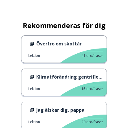
Rekommenderas för dig
Övertro om skottår
Lektion
41
ord/fraser
Klimatförändring gentrifiering
Lektion
15
ord/fraser
Jag älskar dig, pappa
Lektion
20
ord/fraser