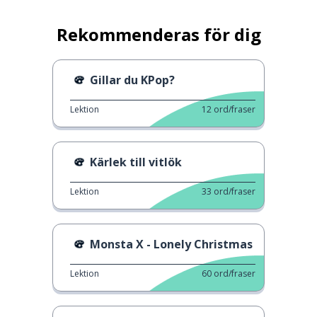
Rekommenderas för dig
Gillar du KPop?
Lektion
12
ord/fraser
Kärlek till vitlök
Lektion
33
ord/fraser
Monsta X - Lonely Christmas
Lektion
60
ord/fraser