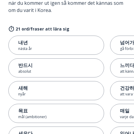
när du kommer ut igen så kommer det kännas som
om du varit i Korea.
21 ord/fraser att lära sig
내년
넘어
nästa år
gå förbi
반드시
느끼
absolut
att känn
새해
건강
nyår
att vara 
목표
매일
mål (ambitioner)
varje d
세우다
일어