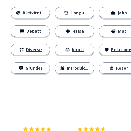
Aktiviteter
Hangul
Jobb
Debatt
Hälsa
Mat
Diverse
Idrott
Relatione
Grunder
Introduktion
Resor
Ladda ner på
App Store
Skaf