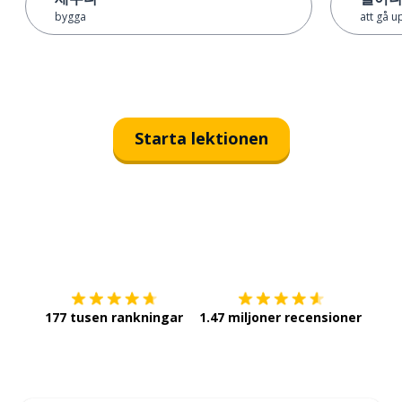
bygga
att gå u
Starta lektionen
Ladda ner på
App Store
Skaf
177 tusen rankningar
1.47 miljoner recensioner