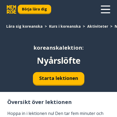
Börja lära dig
Lära sig koreanska
Kurs i koreanska
Aktiviteter
N
koreanskalektion:
Nyårslöfte
Starta lektionen
Översikt över lektionen
Hoppa in i lektionen nu! Den tar fem minuter och