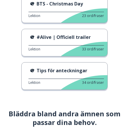
BTS - Christmas Day
Lektion
23
ord/fraser
#Alive | Officiell trailer
Lektion
33
ord/fraser
Tips för anteckningar
Lektion
34
ord/fraser
Bläddra bland andra ämnen som
passar dina behov.