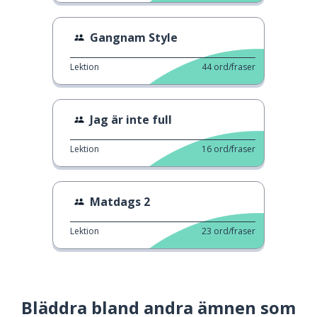
Gangnam Style
Lektion
44
ord/fraser
Jag är inte full
Lektion
16
ord/fraser
Matdags 2
Lektion
23
ord/fraser
Bläddra bland andra ämnen som