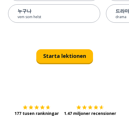
누구나
드라
vem som helst
drama
Starta lektionen
Ladda ner på
App Store
Skaf
177 tusen rankningar
1.47 miljoner recensioner