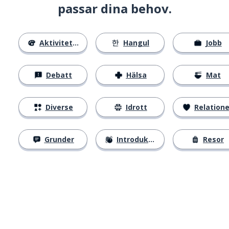
passar dina behov.
Aktiviteter
Hangul
Jobb
Debatt
Hälsa
Mat
Diverse
Idrott
Relatione
Grunder
Introduktion
Resor
Ladda ner på
App Store
Skaf