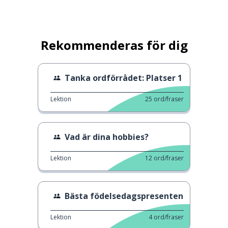
Rekommenderas för dig
Tanka ordförrådet: Platser 1
Lektion
25
ord/fraser
Vad är dina hobbies?
Lektion
12
ord/fraser
Bästa födelsedagspresenten
Lektion
4
ord/fraser