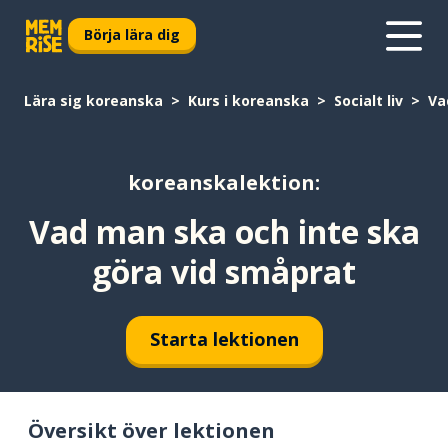
Börja lära dig
Lära sig koreanska
Kurs i koreanska
Socialt liv
Va
koreanskalektion:
Vad man ska och inte ska
göra vid småprat
Starta lektionen
Översikt över lektionen