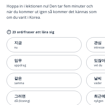
Hoppa in i lektionen nu! Den tar fem minuter och
när du kommer ut igen så kommer det kännas som
om du varit i Korea.
23 ord/fraser att lära sig
지금
관심
nu
intresse
임무
있잖
uppdrag
vet du
같은
날씨
samma
väder
그러면
최근
då (lösning)
nyligen