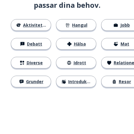
passar dina behov.
Aktiviteter
Hangul
Jobb
Debatt
Hälsa
Mat
Diverse
Idrott
Relatione
Grunder
Introduktion
Resor
Ladda ner på
App Store
Skaf