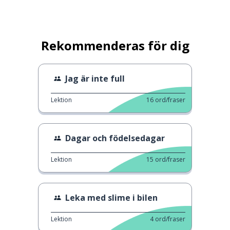
Rekommenderas för dig
Jag är inte full
Lektion
16
ord/fraser
Dagar och födelsedagar
Lektion
15
ord/fraser
Leka med slime i bilen
Lektion
4
ord/fraser