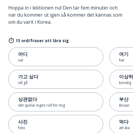
Hoppa in i lektionen nu! Den tar fem minuter och
när du kommer ut igen så kommer det kännas som
om du varit i Korea.
13 ord/fraser att lära sig
어디
여기
var
här
가고 싶다
이상
vill gå
konstig
상관없다
부산
det spelar ingen roll för mig
Busan
사진
먹다
foto
att äta