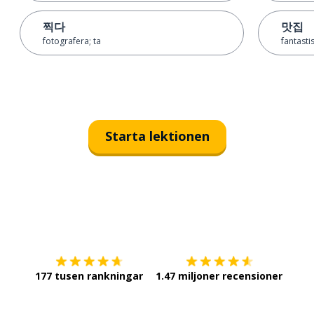
찍다
맛집
fotografera; ta
fantasti
Starta lektionen
Ladda ner på
App Store
Skaf
177 tusen rankningar
1.47 miljoner recensioner