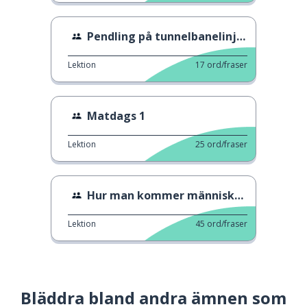
Pendling på tunnelbanelinje 2
Lektion
17
ord/fraser
Matdags 1
Lektion
25
ord/fraser
Hur man kommer människor närmare
Lektion
45
ord/fraser
Bläddra bland andra ämnen som