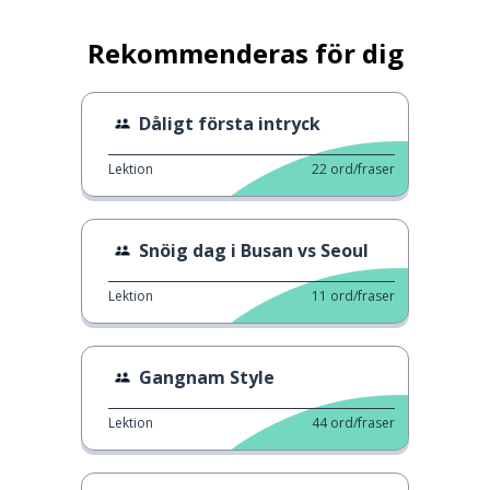
Rekommenderas för dig
Dåligt första intryck
Lektion
22
ord/fraser
Snöig dag i Busan vs Seoul
Lektion
11
ord/fraser
Gangnam Style
Lektion
44
ord/fraser