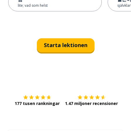
lite; vad som helst
självklar
Starta lektionen
Ladda ner på
App Store
Skaf
177 tusen rankningar
1.47 miljoner recensioner