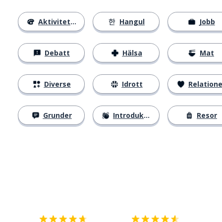
Aktiviteter
Hangul
Jobb
Debatt
Hälsa
Mat
Diverse
Idrott
Relatione
Grunder
Introduktion
Resor
Ladda ner på
App Store
Skaf