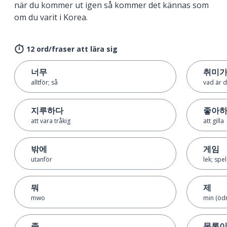
när du kommer ut igen så kommer det kännas som
om du varit i Korea.
12 ord/fraser att lära sig
너무
취미가
alltför; så
vad är 
지루하다
좋아
att vara tråkig
att gilla
밖에
게임
utanför
lek; spel
뭐
제
mwo
min (öd
좀
물론