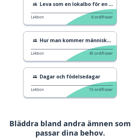
Leva som en lokalbo för en dag
Lektion
6
ord/fraser
Hur man kommer människor närmare
Lektion
45
ord/fraser
Dagar och födelsedagar
Lektion
15
ord/fraser
Bläddra bland andra ämnen som
passar dina behov.