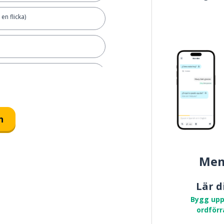
en flicka)
en pojke)
n flicka)
n
Mem
Lär d
r
Bygg upp
ordförr
rförälder