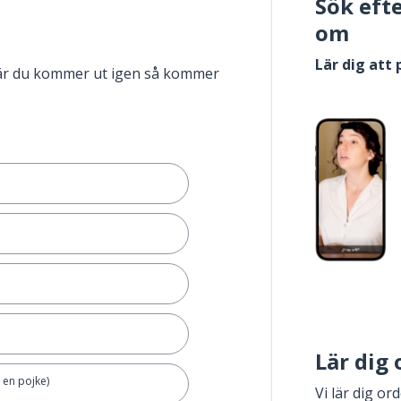
Sök eft
om
Lär dig att
när du kommer ut igen så kommer
Lär dig
 en pojke)
Vi lär dig or