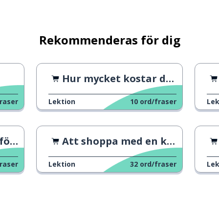
Rekommenderas för dig
Hur mycket kostar det?
raser
Lektion
10
ord/fraser
Lek
ick
Att shoppa med en katt
raser
Lektion
32
ord/fraser
Lek