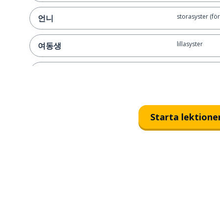
storasyster (för 
언니
lillasyster
여동생
storebror (för 
형
storebror (för e
오빠
Starta lektione
yngre bror
남동생
farfar; morfar
할아버지
farmor; mormo
할머니
farförälder; mo
조부모님