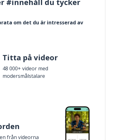
er #innehåll du tycker
 prata om det du är intresserad av
Titta på videor
48 000+ videor med
modersmålstalare
 orden
den från videorna