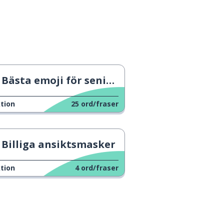
Bästa emoji för seniorer
tion
25
ord/fraser
Billiga ansiktsmasker
tion
4
ord/fraser