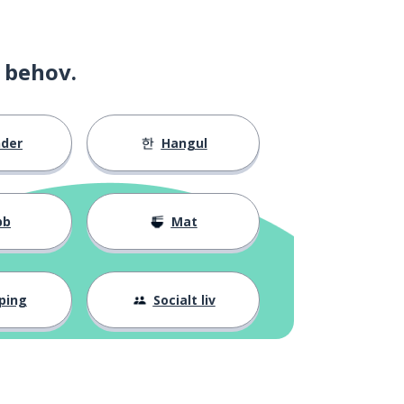
 behov.
nder
Hangul
bb
Mat
ping
Socialt liv