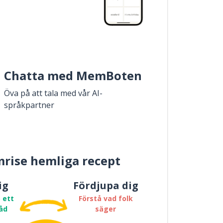
Chatta med MemBoten
Öva på att tala med vår AI-
språkpartner
rise hemliga recept
ig
Fördjupa dig
 ett
Förstå vad folk
åd
säger