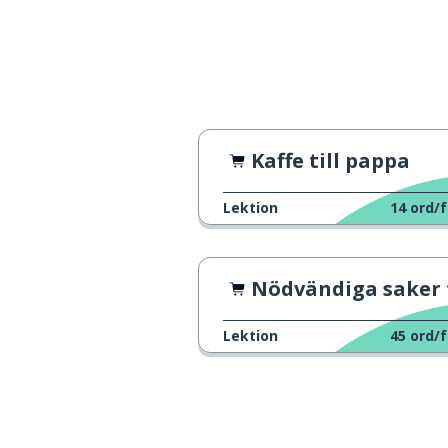
Kaffe till pappa
Lektion
14
ord/f
Nödvändiga saker för en pickn
Lektion
45
ord/f