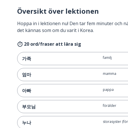
Översikt över lektionen
Hoppa in i lektionen nu! Den tar fem minuter och 
det kännas som om du varit i Korea.
20 ord/fraser att lära sig
familj
가족
mamma
엄마
pappa
아빠
förälder
부모님
storasyster (för
누나