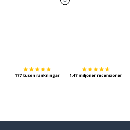
Ladda ner på
App Store
Sk
177 tusen rankningar
1.47 miljoner recensioner