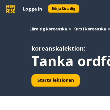
Logga in
Börja lära dig
Lära sig koreanska
Kurs i koreanska
koreanskalektion:
Tanka ordf
Starta lektionen