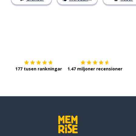
Ladda ner på
App Store
Skaf
177 tusen rankningar
1.47 miljoner recensioner