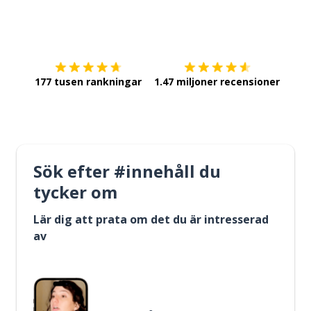
Ladda ner på
App Store
Skaf
177 tusen rankningar
1.47 miljoner recensioner
Sök efter #innehåll du
tycker om
Lär dig att prata om det du är intresserad
av