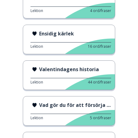
Lektion
4
ord/fraser
Ensidig kärlek
Lektion
16
ord/fraser
Valentindagens historia
Lektion
44
ord/fraser
Vad gör du för att försörja dig?
Lektion
5
ord/fraser