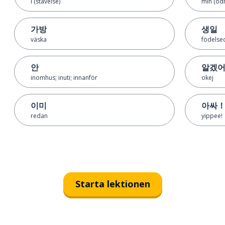
i (stavelse)
min (öd
가방
생일
väska
födelse
안
알겠
inomhus; inuti; innanför
okej
이미
아싸
redan
yippee!
Starta lektionen