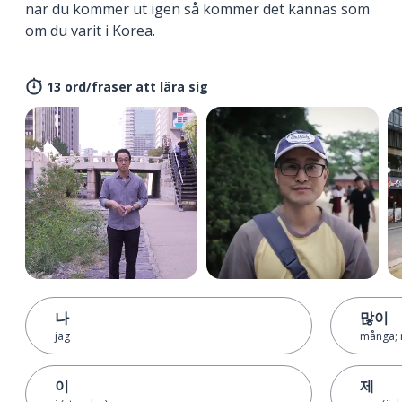
när du kommer ut igen så kommer det kännas som
om du varit i Korea.
13 ord/fraser att lära sig
나
많이
jag
många; 
이
제