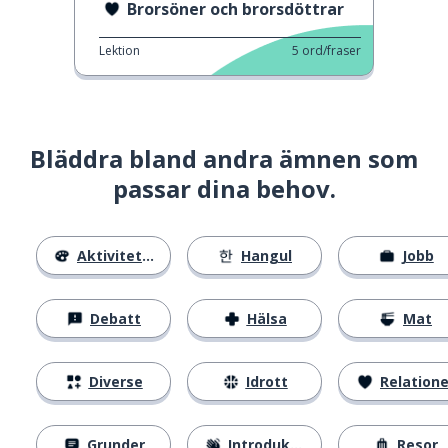
Brorsöner och brorsdöttrar
Lektion
5
ord/fraser
Bläddra bland andra ämnen som
passar dina behov.
Aktiviteter
Hangul
Jobb
Debatt
Hälsa
Mat
Diverse
Idrott
Relatione
Grunder
Introduktion
Resor