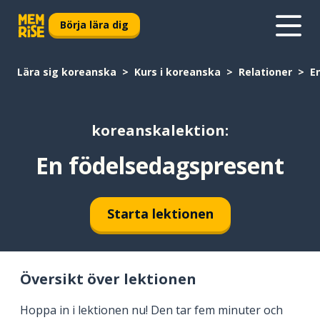
Börja lära dig
Lära sig koreanska
Kurs i koreanska
Relationer
E
koreanskalektion:
En födelsedagspresent
Starta lektionen
Översikt över lektionen
Hoppa in i lektionen nu! Den tar fem minuter och