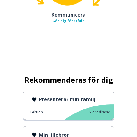
Kommunicera
Gör dig förstådd
Rekommenderas för dig
Presenterar min familj
Lektion
9
ord/fraser
Min lillebror