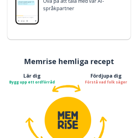
Öva på att tala med vår AI-
språkpartner
Memrise hemliga recept
Lär dig
Fördjupa dig
Bygg upp ett ordförråd
Förstå vad folk säger