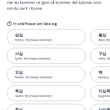
när du kommer ut igen så kommer det kännas som
om du varit i Korea.
11 ord/fraser att lära sig
삼십
팔십
trettio; 30 (Hanja-nummer)
åttio; 8
사십
구십
fyrtio; 40 (Hanja-nummer)
nittio; 
오십
백
femtio; 50 (Hanja-nummer)
hundra;
육십
이십
sextio; 60 (Hanja-nummer)
tjugose
칠십
사십