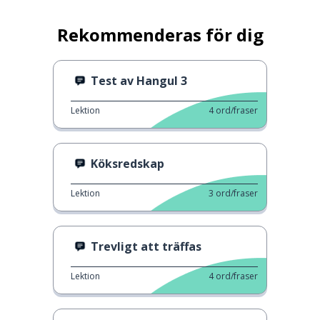
Rekommenderas för dig
Test av Hangul 3
Lektion
4
ord/fraser
Köksredskap
Lektion
3
ord/fraser
Trevligt att träffas
Lektion
4
ord/fraser