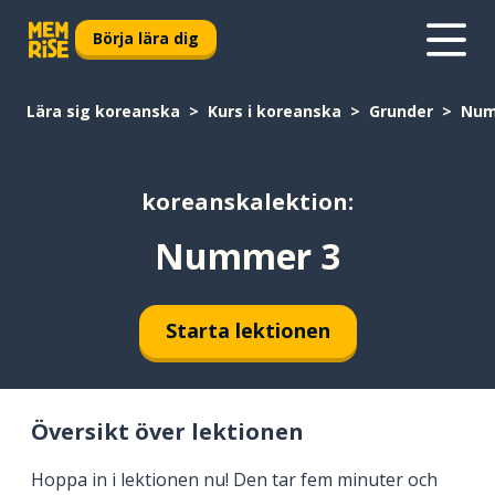
Börja lära dig
Lära sig koreanska
Kurs i koreanska
Grunder
Num
koreanskalektion:
Nummer 3
Starta lektionen
Översikt över lektionen
Hoppa in i lektionen nu! Den tar fem minuter och