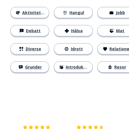
Aktiviteter
Hangul
Jobb
Debatt
Hälsa
Mat
Diverse
Idrott
Relatione
Grunder
Introduktion
Resor
Ladda ner på
App Store
Skaf