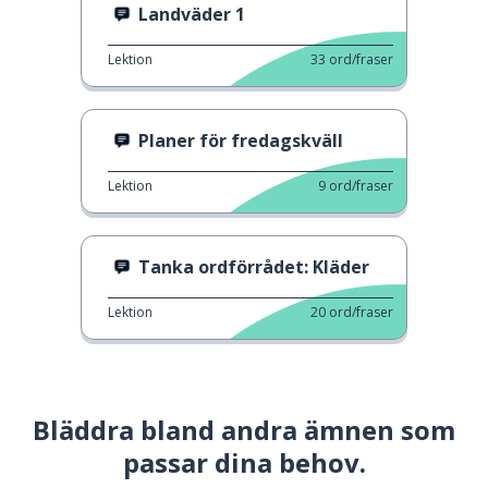
Landväder 1
Lektion
33
ord/fraser
Planer för fredagskväll
Lektion
9
ord/fraser
Tanka ordförrådet: Kläder
Lektion
20
ord/fraser
Bläddra bland andra ämnen som
passar dina behov.