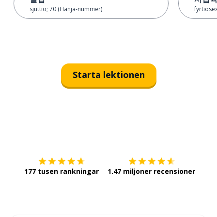
sjuttio; 70 (Hanja-nummer)
fyrtiose
Starta lektionen
Ladda ner på
App Store
Skaf
177 tusen rankningar
1.47 miljoner recensioner