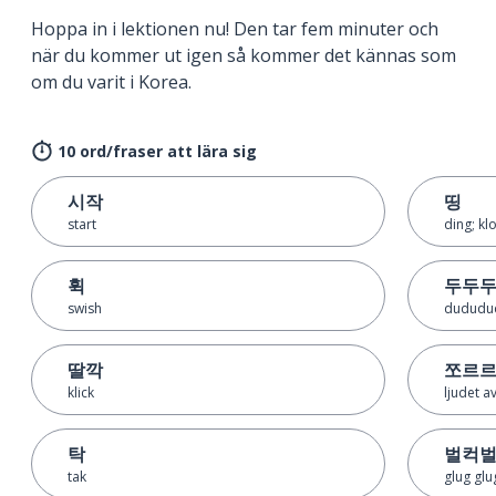
Hoppa in i lektionen nu! Den tar fem minuter och
när du kommer ut igen så kommer det kännas som
om du varit i Korea.
10 ord/fraser att lära sig
시작
띵
start
ding; kl
휙
두두
swish
dududud
딸깍
쪼르
klick
ljudet a
탁
벌컥
tak
glug glu