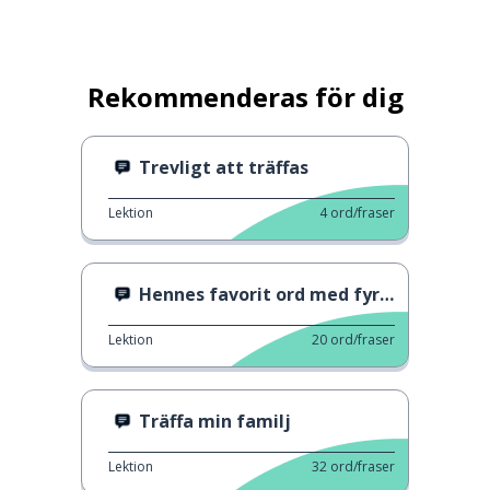
Rekommenderas för dig
Trevligt att träffas
Lektion
4
ord/fraser
Hennes favorit ord med fyra bokstäver
Lektion
20
ord/fraser
Träffa min familj
Lektion
32
ord/fraser