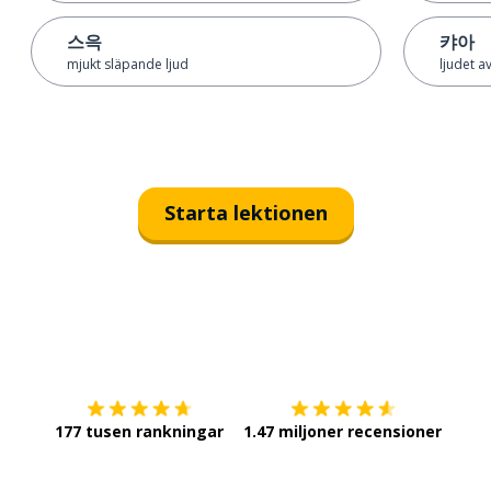
스윽
캬아
mjukt släpande ljud
ljudet a
Starta lektionen
Ladda ner på
App Store
Skaf
177 tusen rankningar
1.47 miljoner recensioner