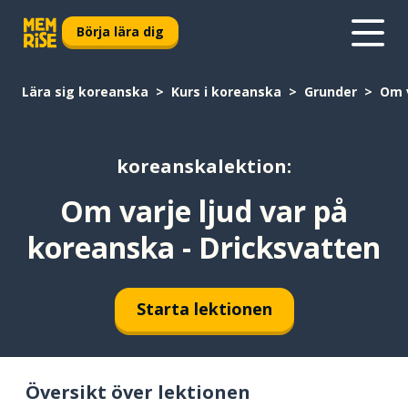
Börja lära dig
Lära sig koreanska
Kurs i koreanska
Grunder
Om v
koreanskalektion:
Om varje ljud var på
koreanska - Dricksvatten
Starta lektionen
Översikt över lektionen