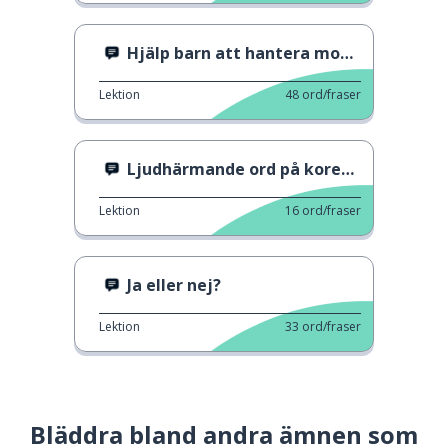
Hjälp barn att hantera mobbare
Lektion
48
ord/fraser
Ljudhärmande ord på koreanska
Lektion
16
ord/fraser
Ja eller nej?
Lektion
33
ord/fraser
Bläddra bland andra ämnen som