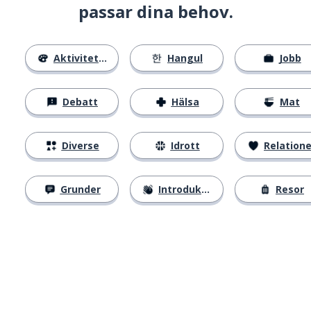
passar dina behov.
Aktiviteter
Hangul
Jobb
Debatt
Hälsa
Mat
Diverse
Idrott
Relatione
Grunder
Introduktion
Resor
Ladda ner på
App Store
Skaf