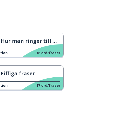
Hur man ringer till min familj
tion
36
ord/fraser
Fiffiga fraser
tion
17
ord/fraser