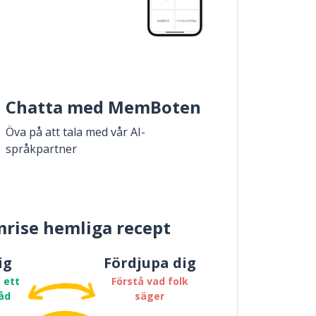
Chatta med MemBoten
Öva på att tala med vår AI-
språkpartner
rise hemliga recept
ig
Fördjupa dig
 ett
Förstå vad folk
åd
säger