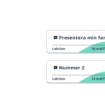
Presentera min famil
Lektion
10
ord/f
Nummer 2
Lektion
12
ord/f