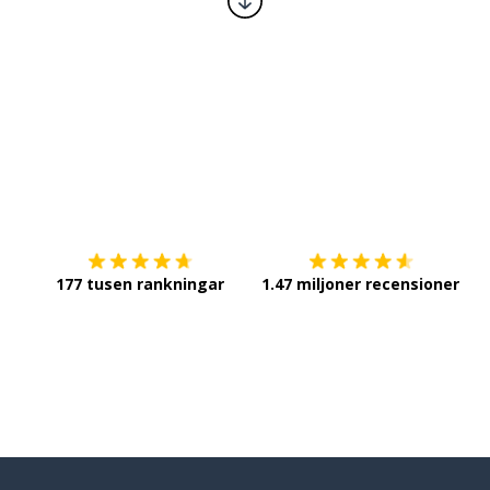
Ladda ner på
App Store
Sk
177 tusen rankningar
1.47 miljoner recensioner