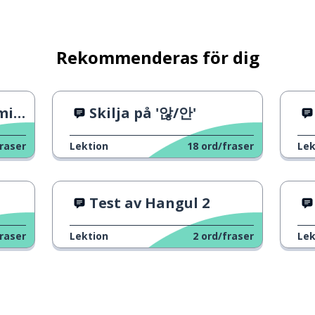
Rekommenderas för dig
j 2
Skilja på '않/안'
raser
Lektion
18
ord/fraser
Lek
Test av Hangul 2
raser
Lektion
2
ord/fraser
Lek