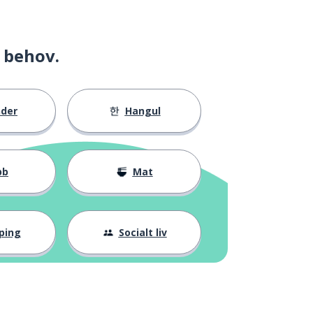
 behov.
nder
Hangul
bb
Mat
ping
Socialt liv