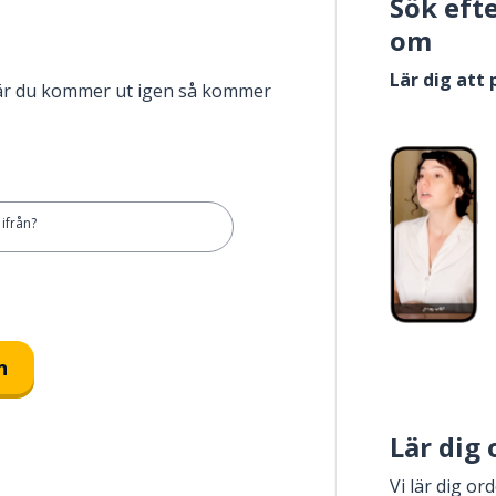
Sök eft
om
Lär dig att
när du kommer ut igen så kommer
ifrån?
n
Lär dig
Vi lär dig or