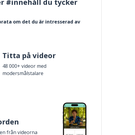
er #innehåll du tycker
 prata om det du är intresserad av
Titta på videor
48 000+ videor med
modersmålstalare
 orden
den från videorna