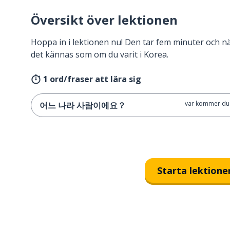
Översikt över lektionen
Hoppa in i lektionen nu! Den tar fem minuter och 
det kännas som om du varit i Korea.
1 ord/fraser att lära sig
var kommer du 
어느 나라 사람이에요？
Starta lektione