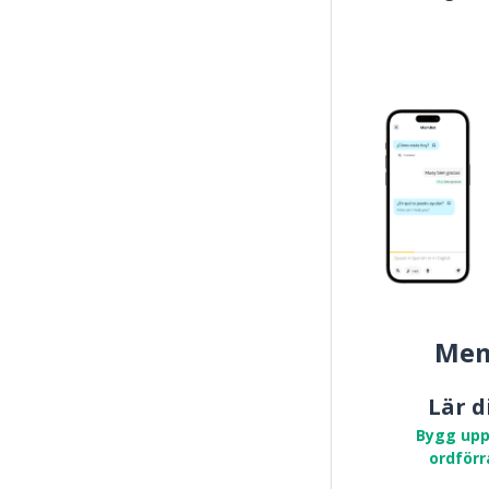
Mem
Lär d
Bygg upp
ordförr