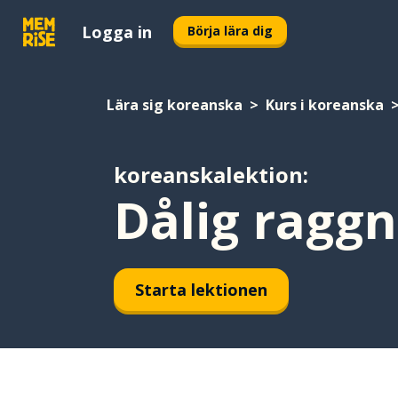
Logga in
Börja lära dig
Lära sig koreanska
Kurs i koreanska
koreanskalektion:
Dålig raggn
Starta lektionen