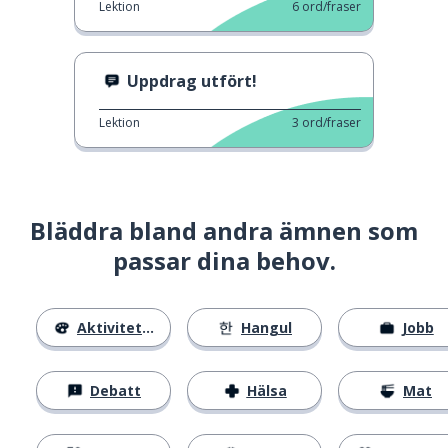
Lektion
6
ord/fraser
Uppdrag utfört!
Lektion
3
ord/fraser
Bläddra bland andra ämnen som
passar dina behov.
Aktiviteter
Hangul
Jobb
Debatt
Hälsa
Mat