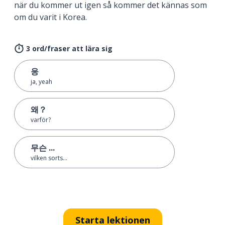
när du kommer ut igen så kommer det kännas som
om du varit i Korea.
3 ord/fraser att lära sig
응
ja, yeah
왜？
varför?
무슨 ...
vilken sorts...
Starta lektionen