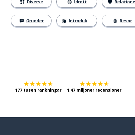
Diverse
Idrott
Relatione
Grunder
Introduktion
Resor
Ladda ner på
App Store
Skaf
177 tusen rankningar
1.47 miljoner recensioner