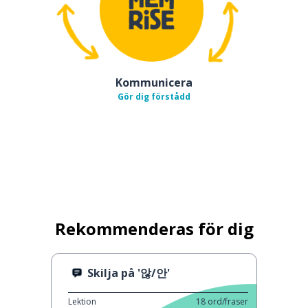
Kommunicera
Gör dig förstådd
Rekommenderas för dig
Skilja på '않/안'
Lektion
18
ord/fraser