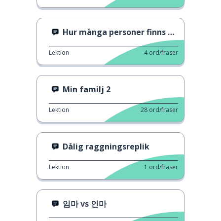
Hur många personer finns det i din familj?
Lektion
4
ord/fraser
Min familj 2
Lektion
28
ord/fraser
Dålig raggningsreplik
Lektion
1
ord/fraser
임마 vs 인마