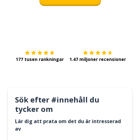
Ladda ner på
App Store
Skaf
177 tusen rankningar
1.47 miljoner recensioner
Sök efter #innehåll du
tycker om
Lär dig att prata om det du är intresserad
av