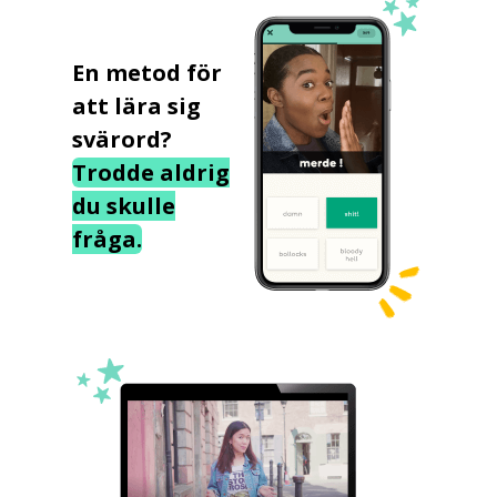
En metod för
att lära sig
svärord?
Trodde aldrig
du skulle
fråga.