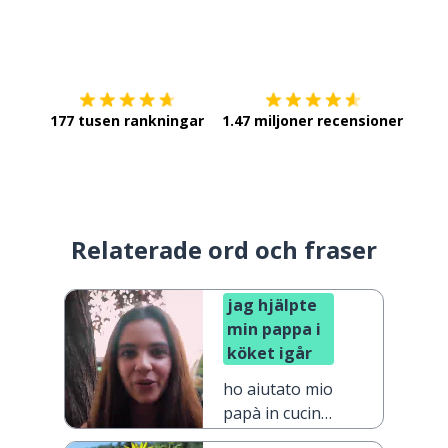
Ladda ner på
App Store
Skaf
177 tusen rankningar
1.47 miljoner recensioner
Relaterade ord och fraser
jag hjälpte
min pappa i
köket igår
ho aiutato mio
papà in cucina
ieri