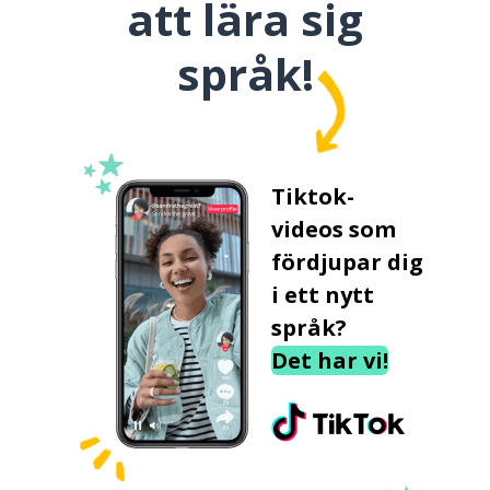
att lära sig
språk!
Tiktok-
videos som
fördjupar dig
i ett nytt
språk?
Det har vi!