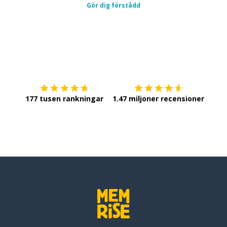
Gör dig förstådd
Ladda ner på
App Store
Skaf
177 tusen rankningar
1.47 miljoner recensioner