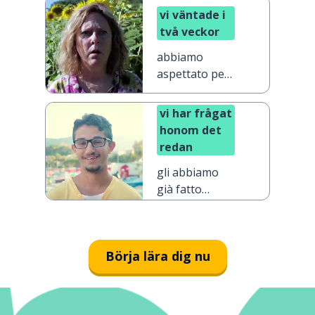
vi väntade i
två veckor
abbiamo
aspettato per
due settimane
vi har frågat
honom det
redan
gli abbiamo
già fatto
questa
domanda
Börja lära dig nu