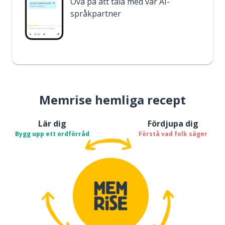
Öva på att tala med vår AI-
språkpartner
Memrise hemliga recept
Lär dig
Fördjupa dig
Bygg upp ett ordförråd
Förstå vad folk säger