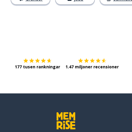
Ladda ner på
App Store
Skaf
177 tusen rankningar
1.47 miljoner recensioner