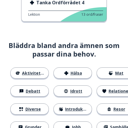
Tanka Ordförrådet 4
Lektion
13
ord/fraser
Bläddra bland andra ämnen som
passar dina behov.
Aktiviteter
Hälsa
Mat
Debatt
Idrott
Relatione
Diverse
Introduktion
Resor
Grunder
Jobb
Samhäll