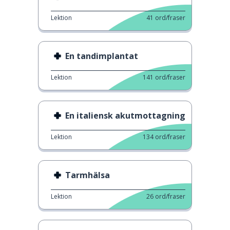
Lektion
41
ord/fraser
En tandimplantat
Lektion
141
ord/fraser
En italiensk akutmottagning
Lektion
134
ord/fraser
Tarmhälsa
Lektion
26
ord/fraser