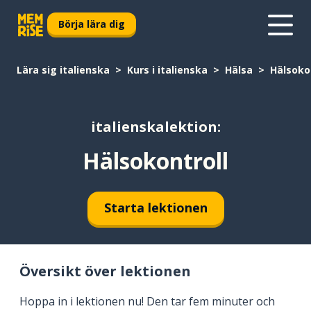
Börja lära dig
Lära sig italienska
Kurs i italienska
Hälsa
Hälsoko
italienskalektion:
Hälsokontroll
Starta lektionen
Översikt över lektionen
Hoppa in i lektionen nu! Den tar fem minuter och