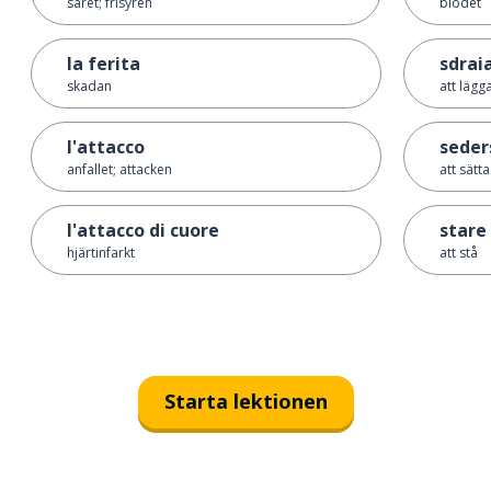
såret; frisyren
blodet
la ferita
sdraia
skadan
att lägg
l'attacco
seder
anfallet; attacken
att sätta
l'attacco di cuore
stare 
hjärtinfarkt
att stå
Starta lektionen