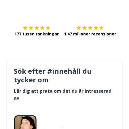
Ladda ner på
App Store
Skaf
177 tusen rankningar
1.47 miljoner recensioner
Sök efter #innehåll du
tycker om
Lär dig att prata om det du är intresserad
av