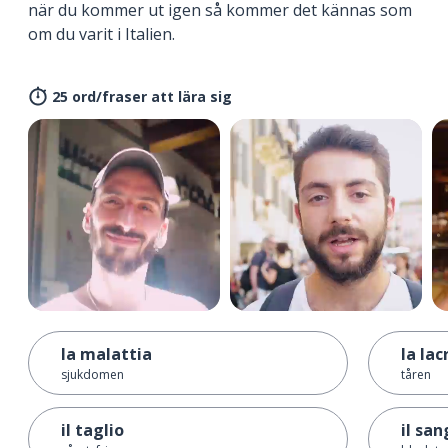
när du kommer ut igen så kommer det kännas som
om du varit i Italien.
25 ord/fraser att lära sig
la malattia
la la
sjukdomen
tåren
il taglio
il sa