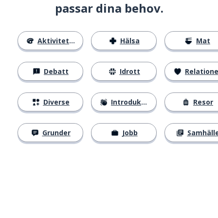
passar dina behov.
Aktiviteter
Hälsa
Mat
Debatt
Idrott
Relatione
Diverse
Introduktion
Resor
Grunder
Jobb
Samhäll
Ladda ner på
App Store
Skaf