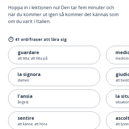
Hoppa in i lektionen nu! Den tar fem minuter och
när du kommer ut igen så kommer det kännas som
om du varit i Italien.
41 ord/fraser att lära sig
guardare
medi
att titta; att titta på
medicin
la signora
giudi
damen
att bed
l'ansia
la si
ångest
situatio
sentire
ascol
att känna; att höra
att lyss