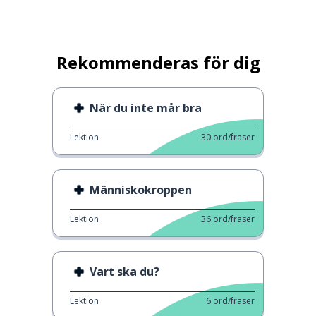
Rekommenderas för dig
När du inte mår bra
Lektion
30
ord/fraser
Människokroppen
Lektion
36
ord/fraser
Vart ska du?
Lektion
6
ord/fraser