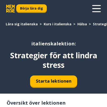
Börja lära dig
Lära sig italienska
Kurs i italienska
Hälsa
Strategi
italienskalektion:
Strategier för att lindra
stress
Starta lektionen
Översikt över lektionen