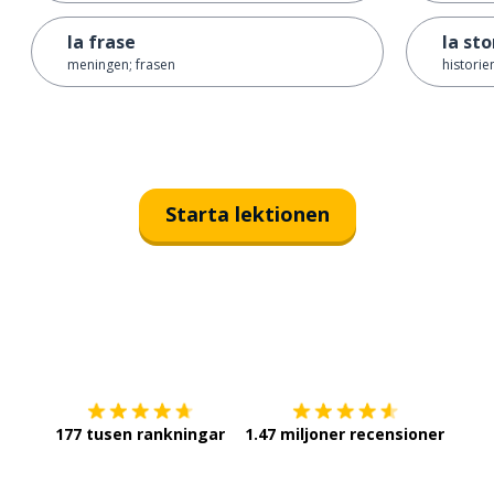
la frase
la sto
meningen; frasen
historie
Starta lektionen
Ladda ner på
App Store
Skaf
177 tusen rankningar
1.47 miljoner recensioner