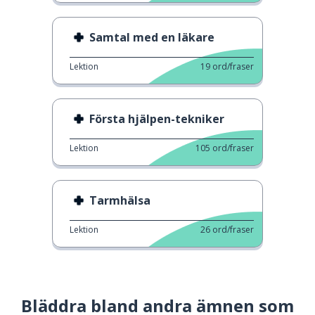
Samtal med en läkare
Lektion
19
ord/fraser
Första hjälpen-tekniker
Lektion
105
ord/fraser
Tarmhälsa
Lektion
26
ord/fraser
Bläddra bland andra ämnen som