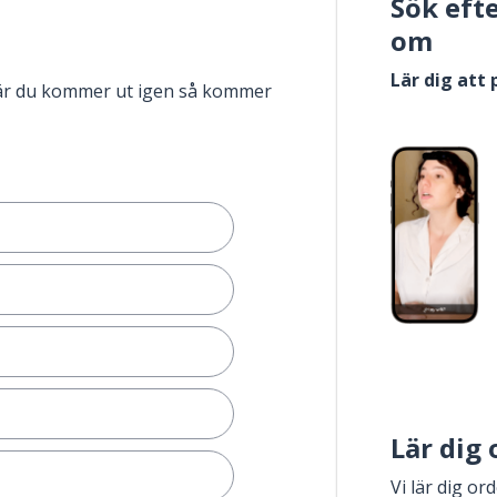
Sök eft
om
Lär dig att
när du kommer ut igen så kommer
Lär dig
Vi lär dig or