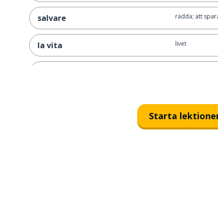
rädda; att spar
salvare
livet
la vita
när
quando
köttet
la carne
Starta lektione
det finns (singu
c'è
hel
intero
att ha för avsik
intendere
stödet
il supporto