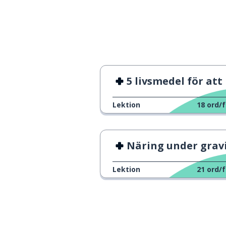
elektrisk
elettrico
att tillåta
permettere
hjärtat
il cuore
5 livsmedel för att minska ång
mot
contro
Lektion
18
ord/f
orsaken
la causa
Näring under graviditet
naturlig
naturale
Lektion
21
ord/f
kvaliteten
la qualità
smärtan; onds
il male