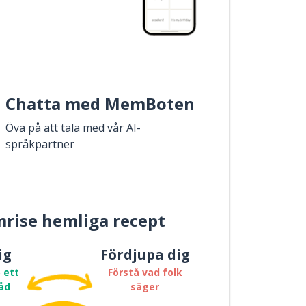
Chatta med MemBoten
Öva på att tala med vår AI-
språkpartner
rise hemliga recept
ig
Fördjupa dig
 ett
Förstå vad folk
åd
säger