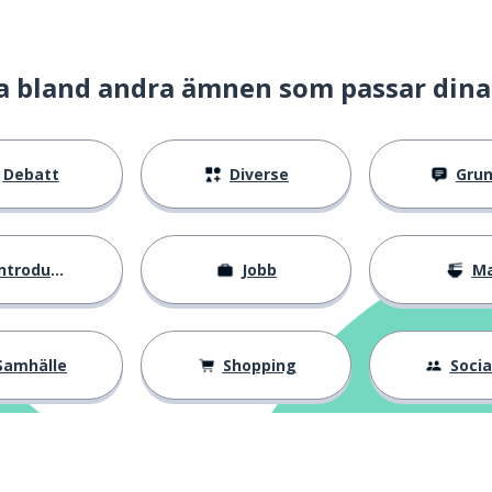
a bland andra ämnen som passar dina
Debatt
Diverse
Gru
ntroduktion
Jobb
M
Samhälle
Shopping
Social