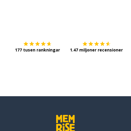
n; vid
Ladda ner på
App Store
Sk
örlora
177 tusen rankningar
1.47 miljoner recensioner