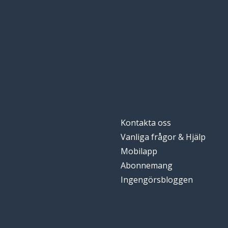
kunskapen
la conoscenza
första; främsta
primo
saken
la cosa
delägaren
il socio
Kontakta oss
att ringa; att kal
chiamare
Vanliga frågor & Hjälp
Mobilapp
att hjälpa
aiutare
Abonnemang
Ingengörsbloggen
telefonsamtale
la telefonata
numret
il numero