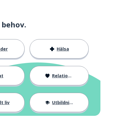
 behov.
nder
Hälsa
at
Relationer
t liv
Utbildning