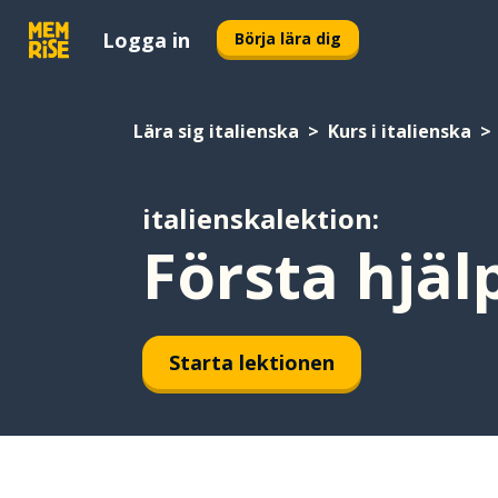
Logga in
Börja lära dig
Lära sig italienska
Kurs i italienska
italienskalektion:
Första hjäl
Starta lektionen