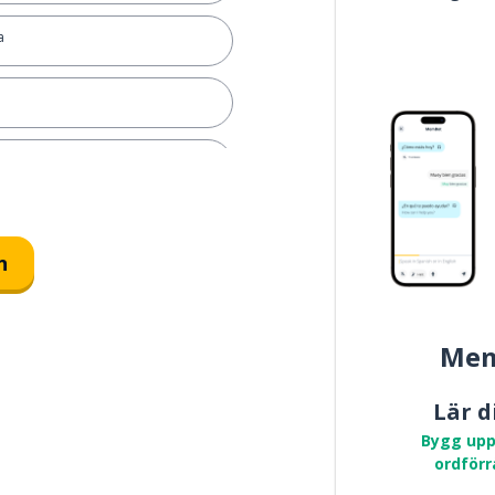
a
n
lar)
Mem
Lär d
t; att mena (att säga eller göra)
Bygg upp
ordförr