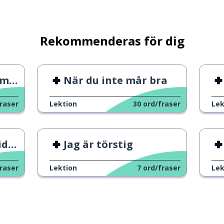
Rekommenderas för dig
est
När du inte mår bra
raser
Lektion
30
ord/fraser
Lek
en
Jag är törstig
raser
Lektion
7
ord/fraser
Lek
kan