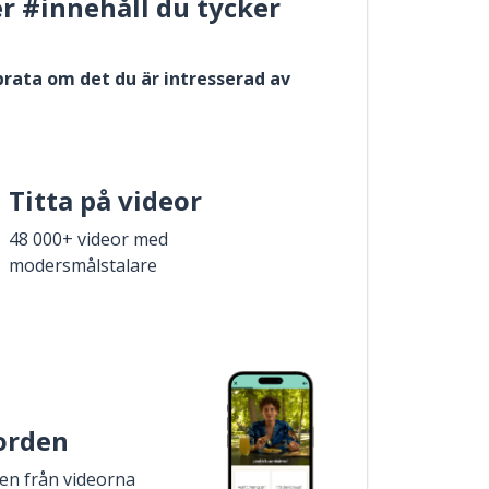
er #innehåll du tycker
 prata om det du är intresserad av
Titta på videor
48 000+ videor med
modersmålstalare
 orden
den från videorna