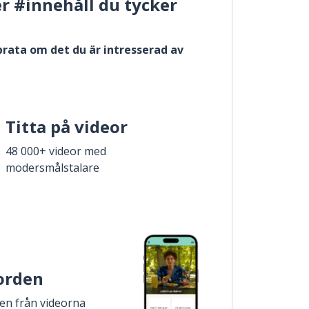
er #innehåll du tycker
 prata om det du är intresserad av
Titta på videor
48 000+ videor med
modersmålstalare
 orden
den från videorna