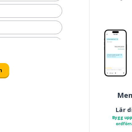
n
Mem
Lär d
Bygg upp
ordförr