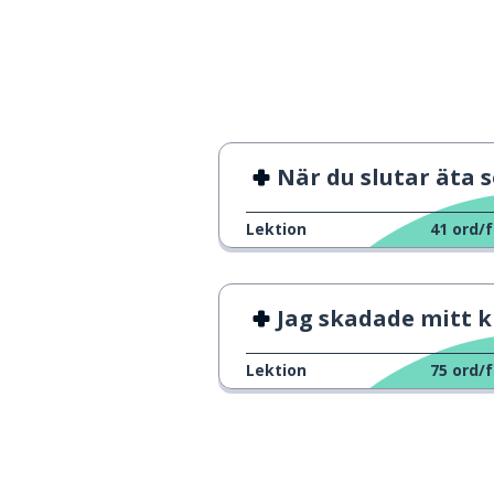
att följa
seguire
uppmärksamhe
l'attenzione
hjälpen
l'aiuto
När du slutar äta sock
eller
oppure
Lektion
41
ord/f
jag kan; jag sku
posso
Jag skadade mitt 
att säga; att be
dire
Lektion
75
ord/f
febern
la febbre
influensan
l'influenza