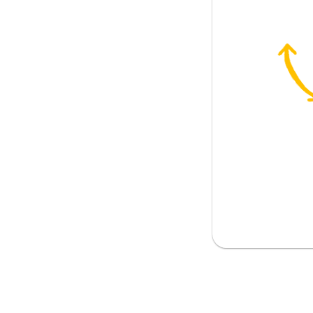
t gå (sin väg)