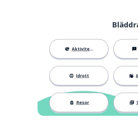
förkylningen
il raffreddore
Bläddr
Aktiviteter
Idrott
I
Resor