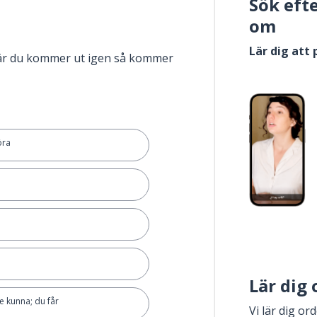
Sök eft
om
Lär dig att
när du kommer ut igen så kommer
öra
Lär dig
e kunna; du får
Vi lär dig or