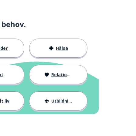
 behov.
nder
Hälsa
at
Relationer
t liv
Utbildning