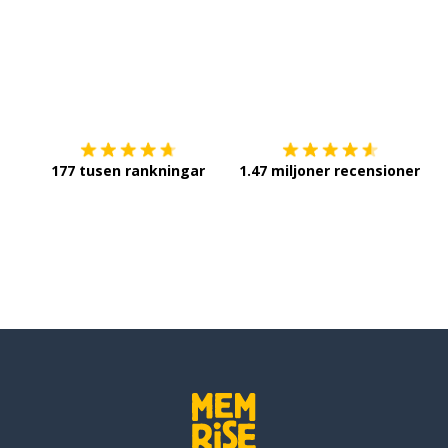
Ladda ner på
App Store
Sk
177 tusen rankningar
1.47 miljoner recensioner