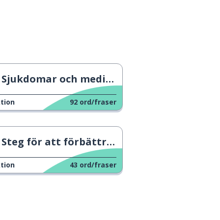
Sjukdomar och medicinska termer
tion
92
ord/fraser
Steg för att förbättra mental hälsa
tion
43
ord/fraser