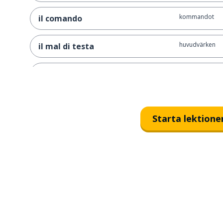
kommandot
il comando
huvudvärken
il mal di testa
huvudet
la testa
magsmärtan
il mal di stomaco
Starta lektione
halsen
la gola
ryggen
la schiena
att använda
usare
det gör ont
fa male