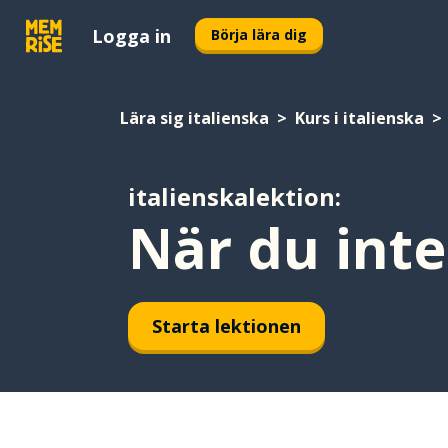
Logga in
Börja lära dig
Lära sig italienska
Kurs i italienska
italienskalektion:
När du int
Starta lektionen