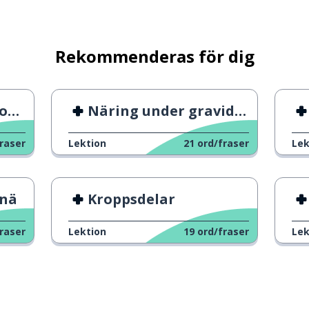
Rekommenderas för dig
ten
er
Näring under graviditeten
raser
Lektion
21
ord/fraser
Lek
lle kunna; jag får
knä
Kroppsdelar
rätta
raser
Lektion
19
ord/fraser
Lek