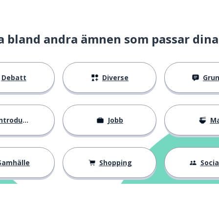
a bland andra ämnen som passar dina
Debatt
Diverse
Gru
ntroduktion
Jobb
M
Samhälle
Shopping
Social