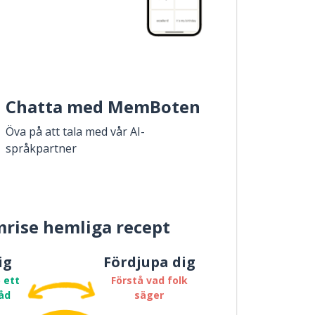
Chatta med MemBoten
Öva på att tala med vår AI-
språkpartner
rise hemliga recept
ig
Fördjupa dig
 ett
Förstå vad folk
åd
säger