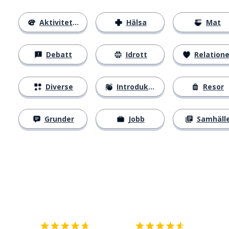
Aktiviteter
Hälsa
Mat
Debatt
Idrott
Relatione
Diverse
Introduktion
Resor
Grunder
Jobb
Samhäll
Ladda ner på
App Store
Skaf