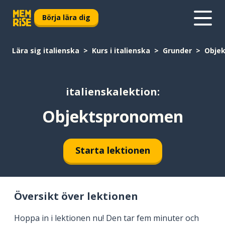
Börja lära dig
Lära sig italienska
Kurs i italienska
Grunder
Obje
italienskalektion:
Objektspronomen
Starta lektionen
Översikt över lektionen
Hoppa in i lektionen nu! Den tar fem minuter och