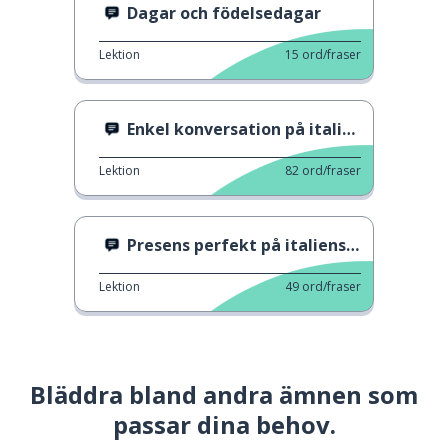
Dagar och födelsedagar
Lektion
15
ord/fraser
Enkel konversation på italienska
Lektion
82
ord/fraser
Presens perfekt på italienska
Lektion
49
ord/fraser
Bläddra bland andra ämnen som
passar dina behov.