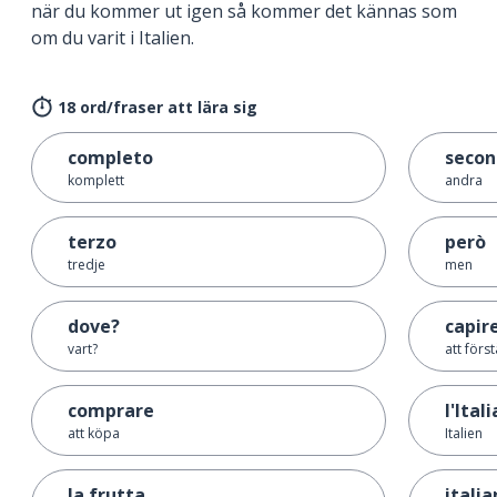
när du kommer ut igen så kommer det kännas som
om du varit i Italien.
18 ord/fraser att lära sig
completo
seco
komplett
andra
terzo
però
tredje
men
dove?
capir
vart?
att först
comprare
l'Itali
att köpa
Italien
la frutta
itali