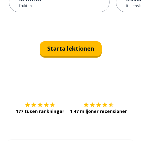
frukten
italiens
Starta lektionen
Ladda ner på
App Store
Skaf
177 tusen rankningar
1.47 miljoner recensioner