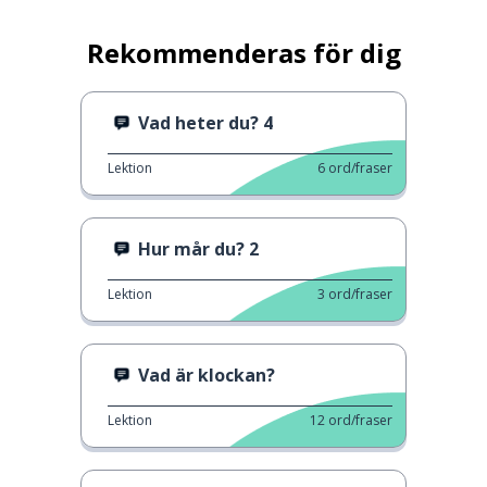
Rekommenderas för dig
Vad heter du? 4
Lektion
6
ord/fraser
Hur mår du? 2
Lektion
3
ord/fraser
Vad är klockan?
Lektion
12
ord/fraser