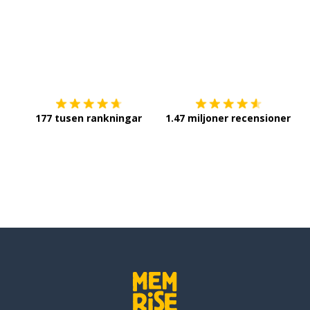
Ladda ner på
App Store
Sk
177 tusen rankningar
1.47 miljoner recensioner