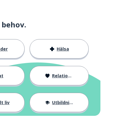
 behov.
nder
Hälsa
at
Relationer
t liv
Utbildning