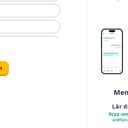
n
Mem
Lär d
Bygg upp
ordförr