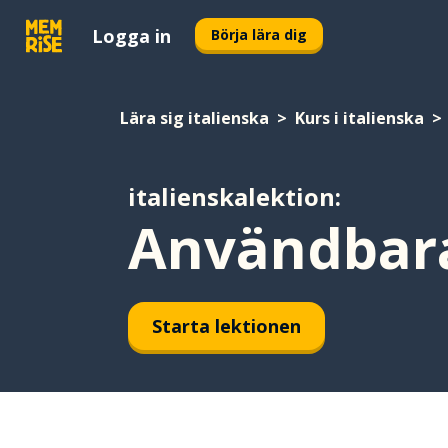
Logga in
Börja lära dig
Lära sig italienska
Kurs i italienska
italienskalektion:
Användbara
Starta lektionen