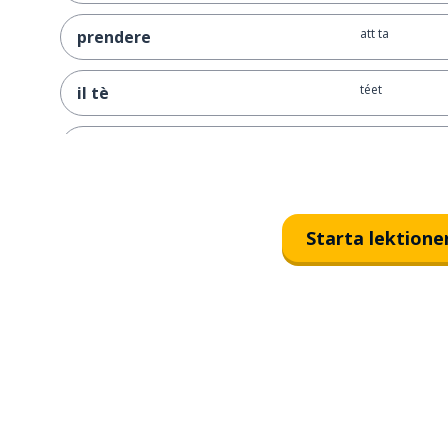
att ta
prendere
téet
il tè
att öppna
aprire
att dricka
bere
Starta lektione
att ha
avere
att läsa
leggere
datumet
la data
året
l'anno