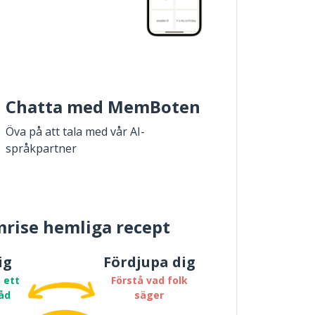
Chatta med MemBoten
Öva på att tala med vår AI-
språkpartner
rise hemliga recept
ig
Fördjupa dig
 ett
Förstå vad folk
åd
säger