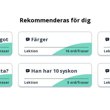
Rekommenderas för dig
ågot
Färger
raser
Lektion
16
ord/fraser
Lek
tta?
Han har 10 syskon
raser
Lektion
5
ord/fraser
Lek