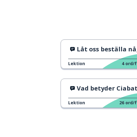
Låt oss beställa n
Lektion
4
ord/f
Vad betyder Ciaba
Lektion
26
ord/f