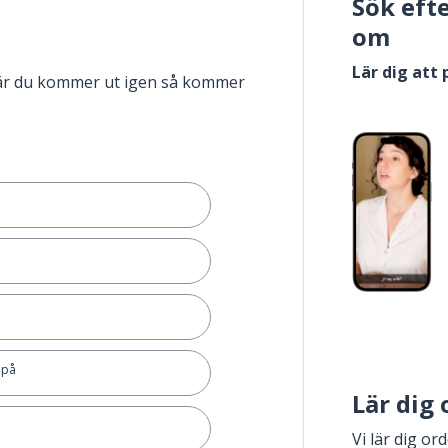
Sök eft
om
Lär dig att
när du kommer ut igen så kommer
a på
Lär dig
Vi lär dig or