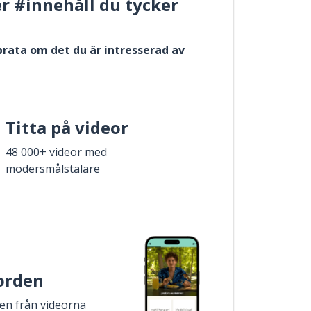
er #innehåll du tycker
 prata om det du är intresserad av
Titta på videor
48 000+ videor med
modersmålstalare
 orden
den från videorna