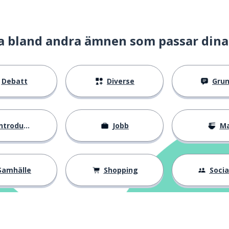
a bland andra ämnen som passar dina
Debatt
Diverse
Gru
ntroduktion
Jobb
M
Samhälle
Shopping
Social