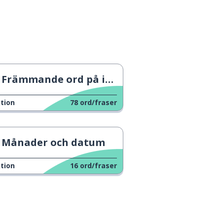
Främmande ord på italienska
tion
78
ord/fraser
Månader och datum
tion
16
ord/fraser