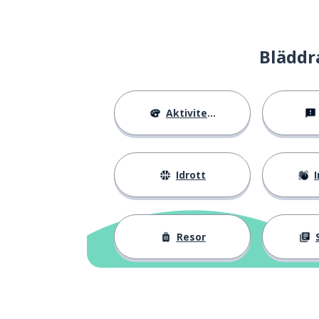
Bläddr
Aktiviteter
Idrott
I
Resor