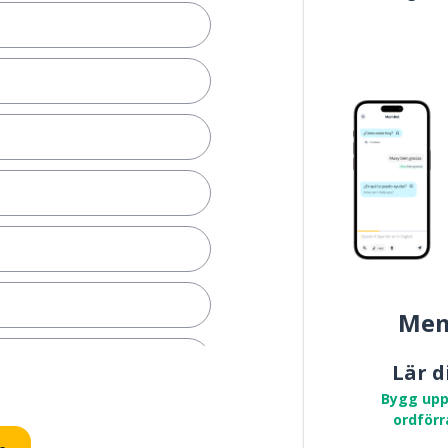
Mem
a
Lär d
Bygg upp
tt sätta (i rörelse)
ordförr