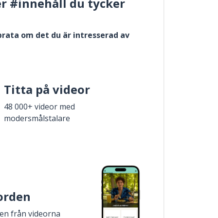
er #innehåll du tycker
 prata om det du är intresserad av
Titta på videor
48 000+ videor med
modersmålstalare
 orden
den från videorna