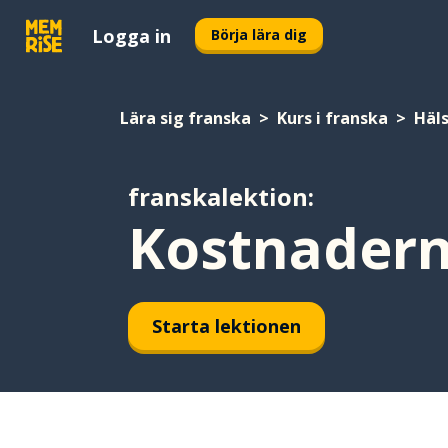
Logga in
Börja lära dig
Lära sig franska
Kurs i franska
Häl
franskalektion:
Kostnadern
Starta lektionen