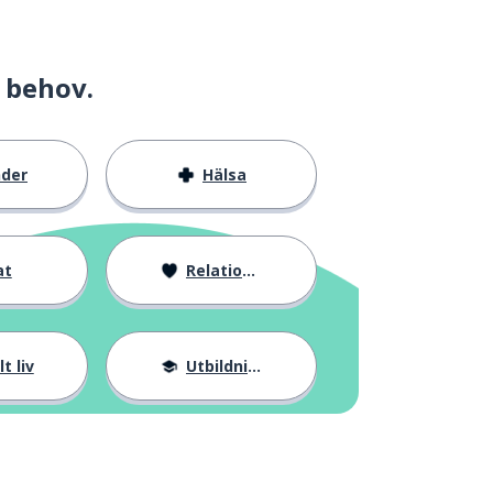
 behov.
nder
Hälsa
at
Relationer
t liv
Utbildning