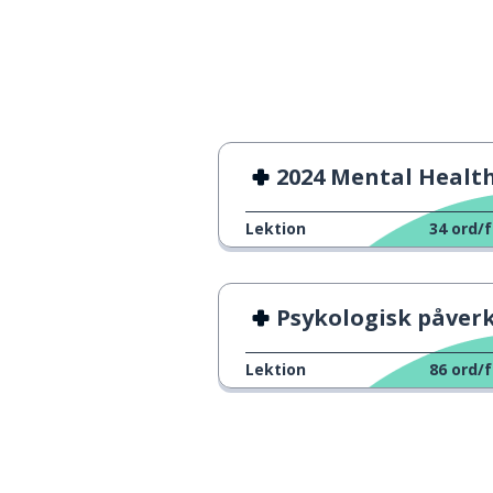
mest ... ; ju mer .
le plus ...
ofta
souvent
en gång
une fois
2024 Mental Health We
svag
faible
Lektion
34
ord/f
rapporten; rela
le rapport
Psykologisk påverkan av Co
stark; högljudd
fort
Lektion
86
ord/f
under
sous
tills
jusqu'à