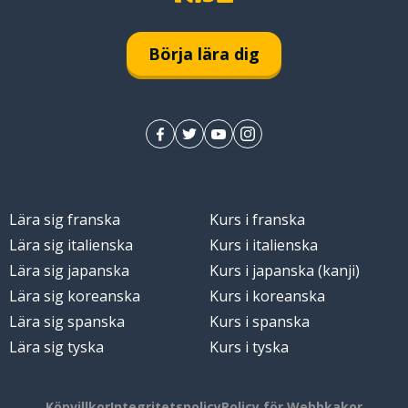
Börja lära dig
Lära sig franska
Kurs i franska
Lära sig italienska
Kurs i italienska
Lära sig japanska
Kurs i japanska (kanji)
; att skruva upp (ljudet)
Lära sig koreanska
Kurs i koreanska
Lära sig spanska
Kurs i spanska
Lära sig tyska
Kurs i tyska
Köpvillkor
Integritetspolicy
Policy för Webbkakor