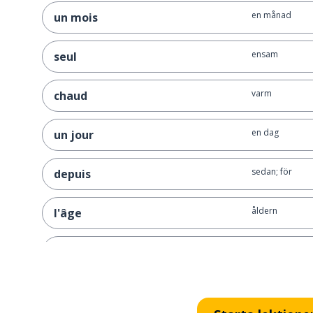
en månad
un mois
ensam
seul
varm
chaud
en dag
un jour
sedan; för
depuis
åldern
l'âge
jag skulle kunn
je pourrais
att ta på (sig); a
mettre