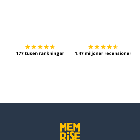
Ladda ner på
App Store
Sk
177 tusen rankningar
1.47 miljoner recensioner
ubliken