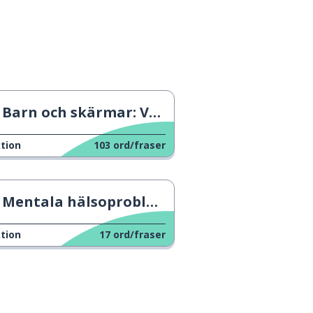
Barn och skärmar: Var försiktig!
tion
103
ord/fraser
Mentala hälsoproblem
tion
17
ord/fraser