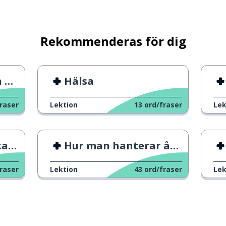
..
Rekommenderas för dig
ek
Hälsa
raser
Lektion
13
ord/fraser
Lek
tionen
vid
Hur man hanterar ångest
raser
Lektion
43
ord/fraser
Lek