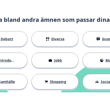
 en anledning)
a bland andra ämnen som passar dina
an
Debatt
Diverse
Gru
ntroduktion
Jobb
M
Samhälle
Shopping
Social
ig