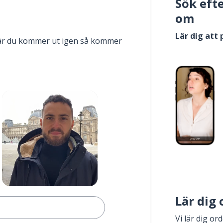
Sök eft
om
Lär dig att
när du kommer ut igen så kommer
Lär dig
Vi lär dig or