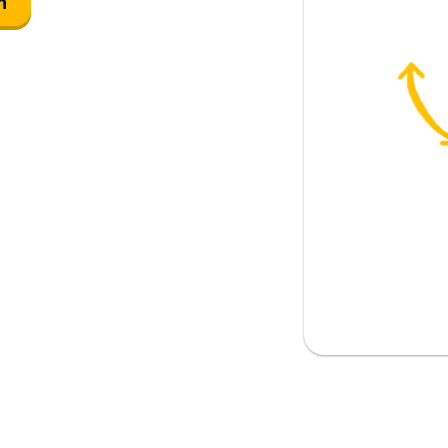
n
sluta; att gripa (i polissammanhang)