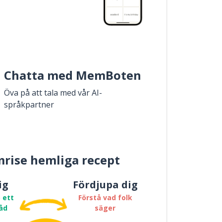
Chatta med MemBoten
Öva på att tala med vår AI-
språkpartner
rise hemliga recept
ig
Fördjupa dig
 ett
Förstå vad folk
åd
säger