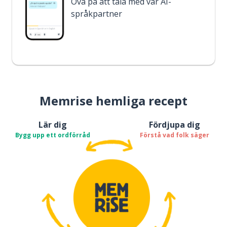
Öva på att tala med vår AI-
språkpartner
Memrise hemliga recept
Lär dig
Fördjupa dig
Bygg upp ett ordförråd
Förstå vad folk säger