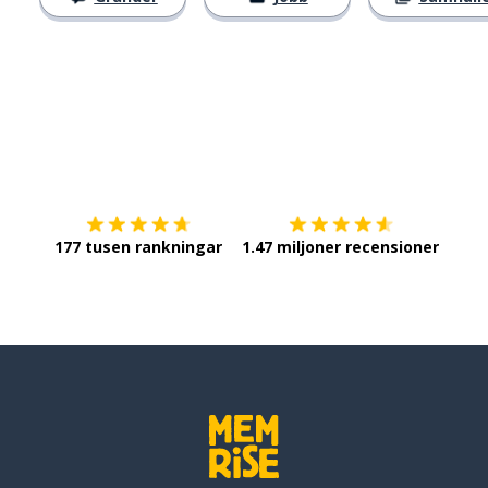
Ladda ner på
App Store
Skaf
177 tusen rankningar
1.47 miljoner recensioner