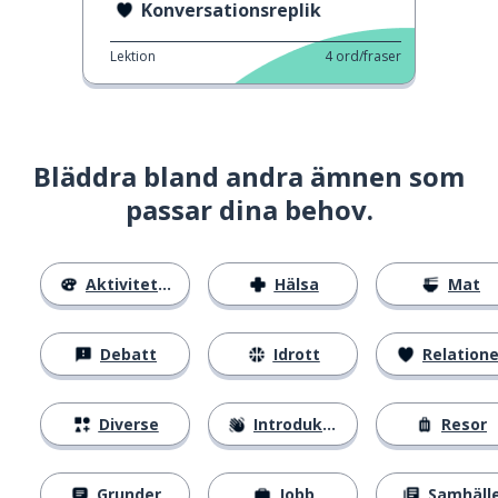
Konversationsreplik
Lektion
4
ord/fraser
Bläddra bland andra ämnen som
passar dina behov.
Aktiviteter
Hälsa
Mat
Debatt
Idrott
Relatione
Diverse
Introduktion
Resor
Grunder
Jobb
Samhäll