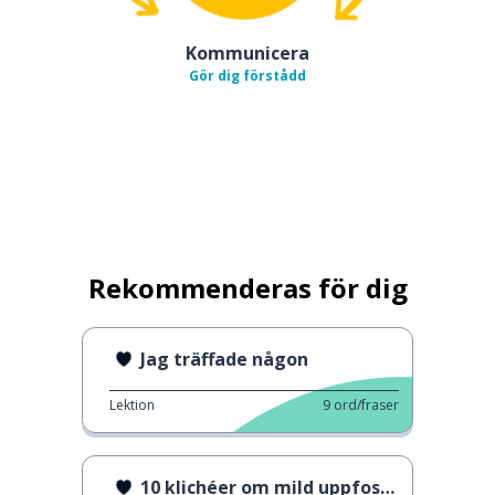
Kommunicera
Gör dig förstådd
Rekommenderas för dig
Jag träffade någon
Lektion
9
ord/fraser
10 klichéer om mild uppfostran