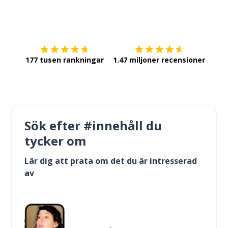
Ladda ner på
App Store
Skaf
177 tusen rankningar
1.47 miljoner recensioner
Sök efter #innehåll du
tycker om
Lär dig att prata om det du är intresserad
av