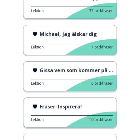
Lektion
33
ord/fraser
Michael, jag älskar dig
Lektion
7
ord/fraser
Gissa vem som kommer på middag
Lektion
6
ord/fraser
Fraser: Inspirera!
Lektion
10
ord/fraser