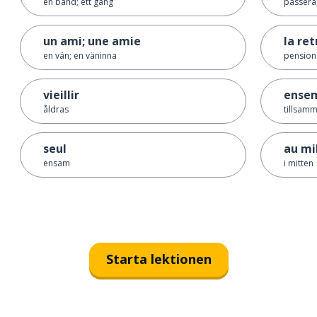
en band; ett gäng
passera
un ami; une amie
la ret
en vän; en väninna
pension
vieillir
ense
åldras
tillsam
seul
au mi
ensam
i mitten
Starta lektionen