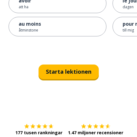
avoir
le jou
att ha
dagen
au moins
pour 
åtminstone
till mig
Starta lektionen
Ladda ner på
App Store
Skaf
177 tusen rankningar
1.47 miljoner recensioner