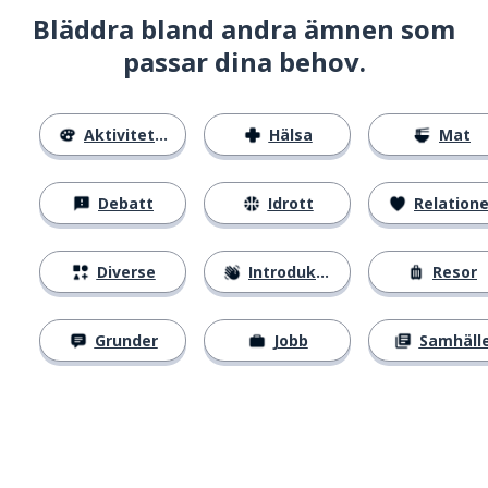
Bläddra bland andra ämnen som
passar dina behov.
Aktiviteter
Hälsa
Mat
Debatt
Idrott
Relatione
Diverse
Introduktion
Resor
Grunder
Jobb
Samhäll