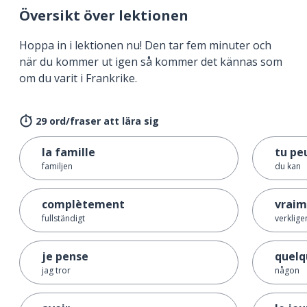
Översikt över lektionen
Hoppa in i lektionen nu! Den tar fem minuter och
när du kommer ut igen så kommer det kännas som
om du varit i Frankrike.
29 ord/fraser att lära sig
la famille
tu pe
familjen
du kan
complètement
vraim
fullständigt
verklige
je pense
quelq
jag tror
någon