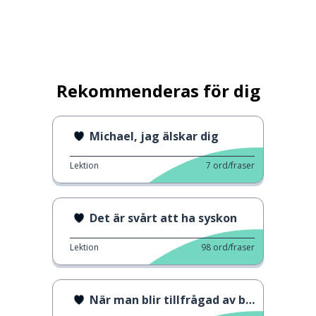
Rekommenderas för dig
Michael, jag älskar dig
Lektion
7
ord/fraser
Det är svårt att ha syskon
Lektion
98
ord/fraser
När man blir tillfrågad av barnläkaren