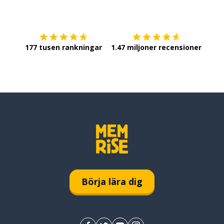
Ladda ner på
App Store
Skaf
177 tusen rankningar
1.47 miljoner recensioner
Börja lära dig