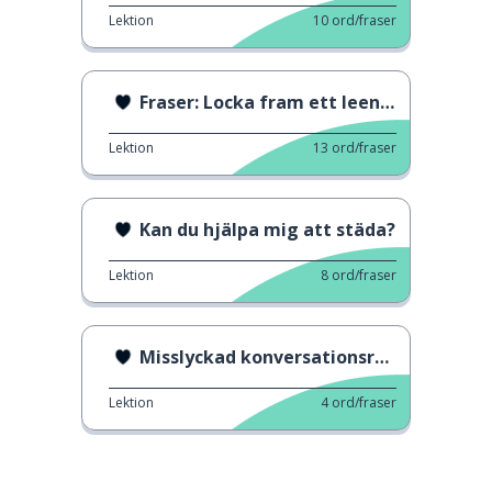
Lektion
10
ord/fraser
Fraser: Locka fram ett leende 2
Lektion
13
ord/fraser
Kan du hjälpa mig att städa?
Lektion
8
ord/fraser
Misslyckad konversationsreplik
Lektion
4
ord/fraser