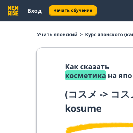
Вход
Начать обучение
Учить японский
Курс японского (ка
Как сказать
косметика
на япо
(
コスメ -> コス
kosume