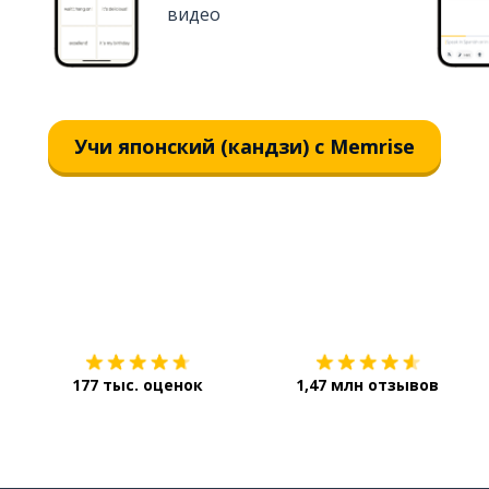
видео
Учи японский (кандзи) с Memrise
Загрузить из
App Store
177 тыс. оценок
1,47 млн отзывов