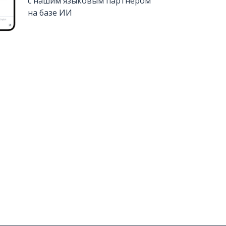
с нашим языковым партнером
на базе ИИ
Установить из
Google Play