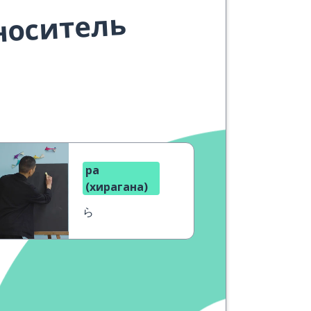
носитель
ра
(хирагана)
ら