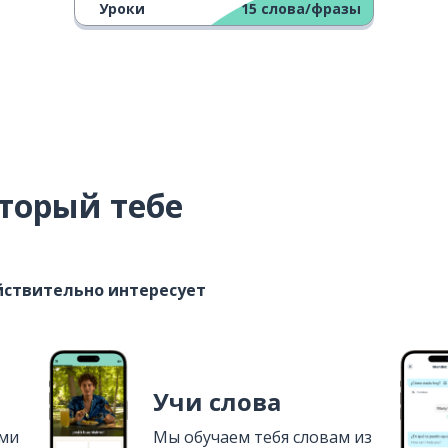
Уроки
15
слова/фразы
торый тебе
ействительно интересует
Учи слова
ями
Мы обучаем тебя словам из