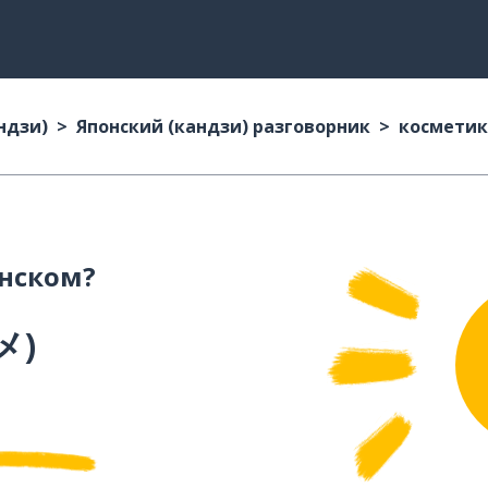
ндзи)
Японский (кандзи) разговорник
косметик
нском?
メ
)