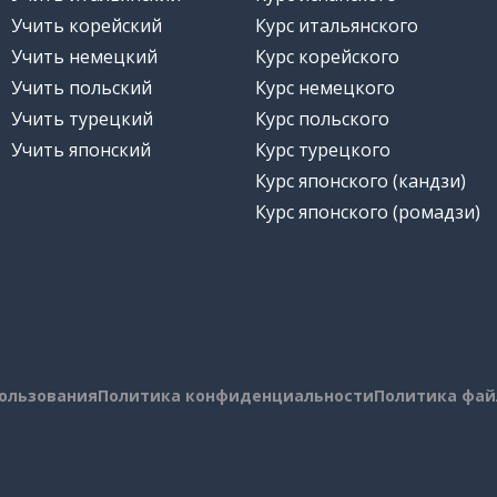
Учить корейский
Курс итальянского
Учить немецкий
Курс корейского
Учить польский
Курс немецкого
Учить турецкий
Курс польского
Учить японский
Курс турецкого
Курс японского (кандзи)
Курс японского (ромадзи)
пользования
Политика конфиденциальности
Политика фай