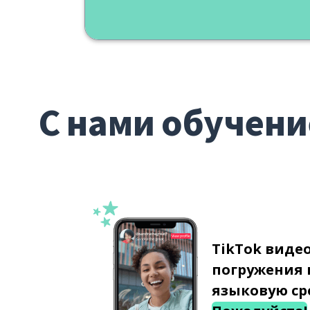
С нами обучени
TikTok виде
погружения 
языковую ср