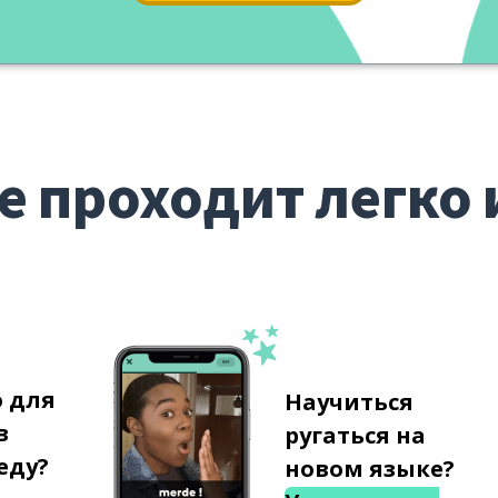
е проходит легко 
о для
Научиться
в
ругаться на
еду?
новом языке?