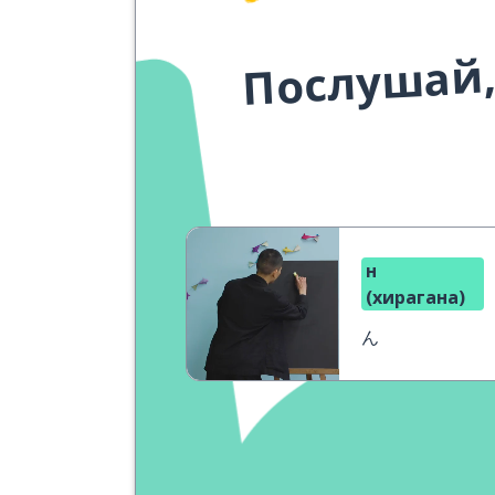
Послушай,
н
(хирагана)
ん