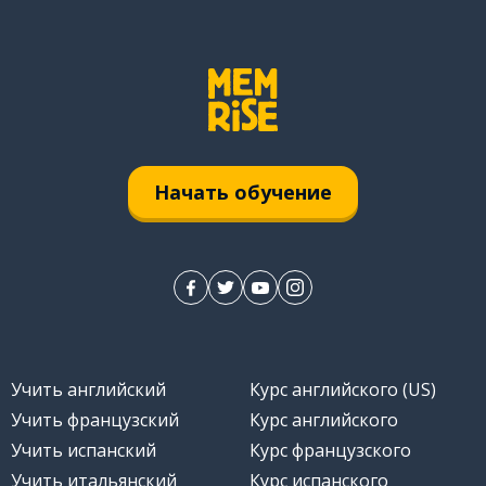
Начать обучение
Учить английский
Курс английского (US)
Учить французский
Курс английского
Учить испанский
Курс французского
Учить итальянский
Курс испанского