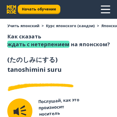
Начать обучение
Учить японский
Курс японского (кандзи)
Японски
Как сказать
ждать с нетерпением
на японском?
(
たのしみにする
)
tanoshimini suru
Послушай, как это
произносит
носитель