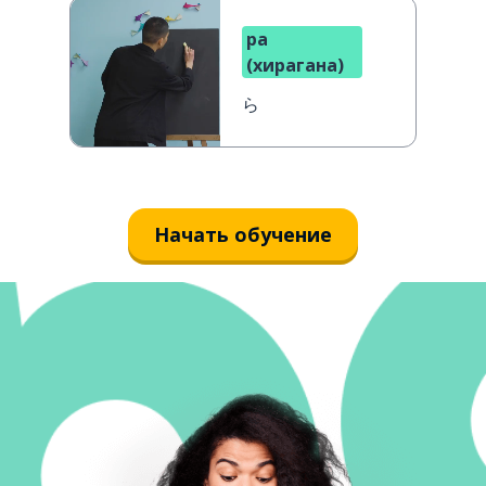
ра
(хирагана)
ら
Начать обучение