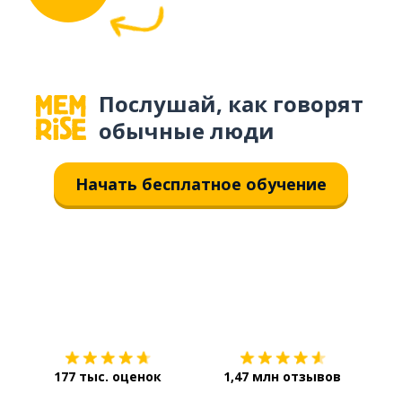
Послушай, как говорят
обычные люди
Начать бесплатное обучение
Загрузить из
App Store
Уст
177 тыс. оценок
1,47 млн отзывов