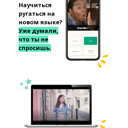
Научиться
ругаться на
новом языке?
Уже думали,
что ты не
спросишь.