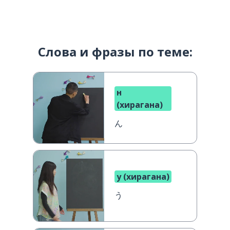
Слова и фразы по теме:
н
(хирагана)
ん
у (хирагана)
う