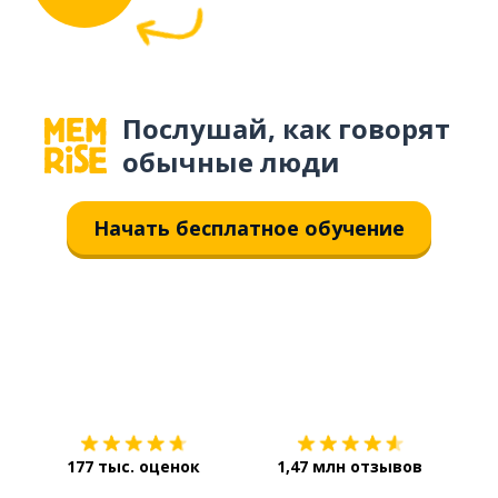
Послушай, как говорят
обычные люди
Начать бесплатное обучение
Загрузить из
App Store
Уст
177 тыс. оценок
1,47 млн отзывов