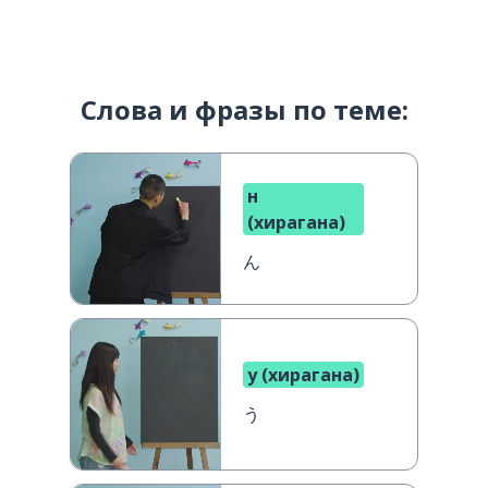
Слова и фразы по теме:
н
(хирагана)
ん
у (хирагана)
う