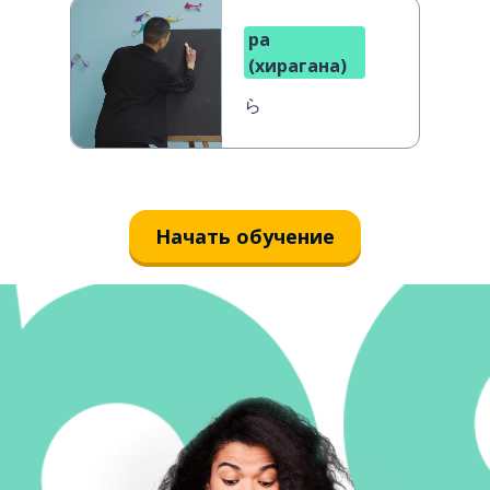
ра
(хирагана)
ら
Начать обучение