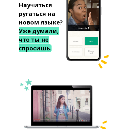
Научиться
ругаться на
новом языке?
Уже думали,
что ты не
спросишь.