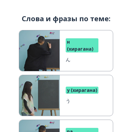
Слова и фразы по теме:
н
(хирагана)
ん
у (хирагана)
う
ра