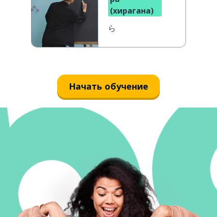
(хирагана)
ら
Начать обучение