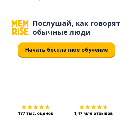
Послушай, как говорят
обычные люди
Начать бесплатное обучение
Загрузить из
App Store
Уст
177 тыс. оценок
1,47 млн отзывов