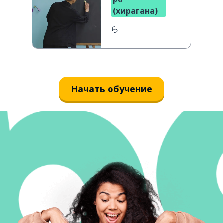
(хирагана)
ら
Начать обучение