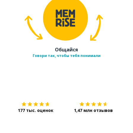
Общайся
Говори так, чтобы тебя понимали
Загрузить из
App Store
Уст
177 тыс. оценок
1,47 млн отзывов