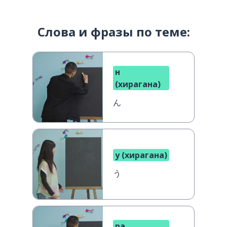
Слова и фразы по теме:
н
(хирагана)
ん
у (хирагана)
う
ра