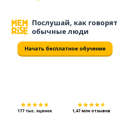
Послушай, как говорят
обычные люди
Начать бесплатное обучение
Загрузить из
App Store
Уст
177 тыс. оценок
1,47 млн отзывов