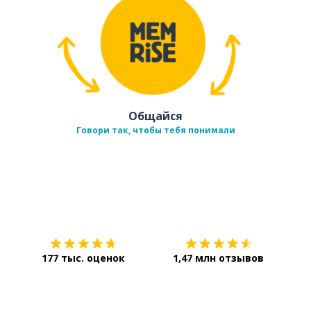
Общайся
Говори так, чтобы тебя понимали
Загрузить из
App Store
Уст
177 тыс. оценок
1,47 млн отзывов