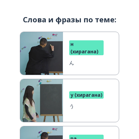
Слова и фразы по теме:
н
(хирагана)
ん
у (хирагана)
う
ра