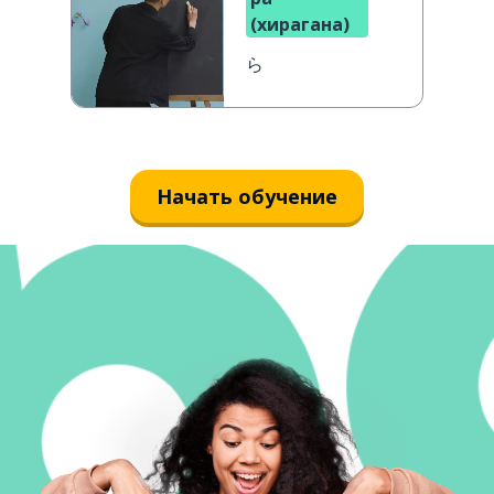
(хирагана)
ら
Начать обучение