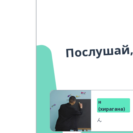
Послушай,
н
(хирагана)
ん