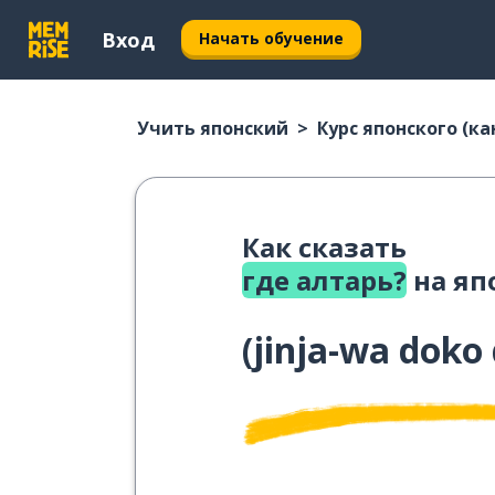
Вход
Начать обучение
Учить японский
Курс японского (ка
Как сказать
где алтарь?
на яп
(
jinja-wa doko