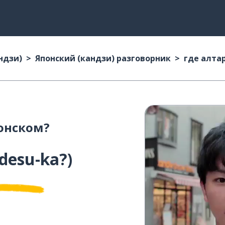
ндзи)
Японский (кандзи) разговорник
где алта
онском?
 desu-ka?
)