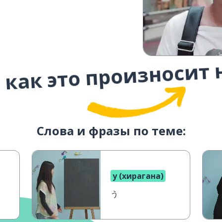
 как это произносит 
Слова и фразы по теме:
у (хирагана)
う