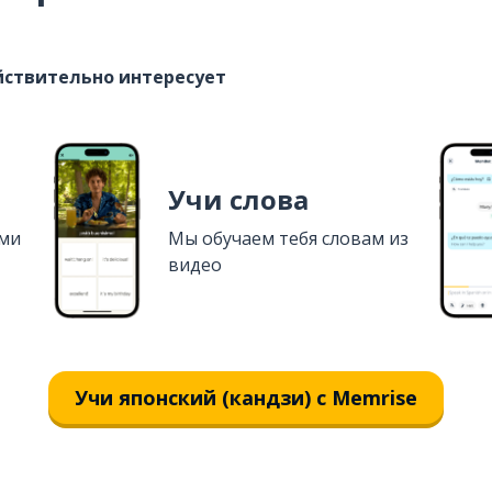
ействительно интересует
Учи слова
ями
Мы обучаем тебя словам из
видео
Учи японский (кандзи) с Memrise