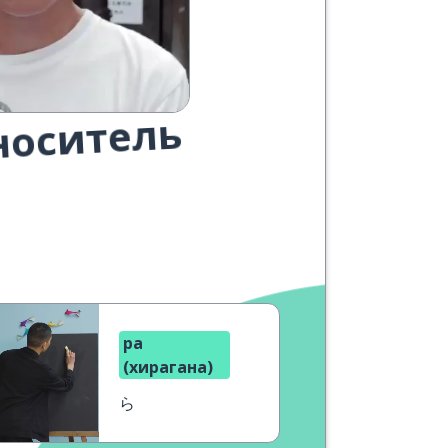
носитель
ра
(хирагана)
ら