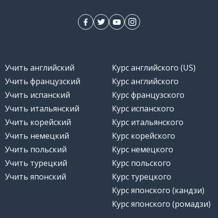
Учить английский
Курс английского (US)
Учить французский
Курс английского
Учить испанский
Курс французского
Учить итальянский
Курс испанского
Учить корейский
Курс итальянского
Учить немецкий
Курс корейского
Учить польский
Курс немецкого
Учить турецкий
Курс польского
Учить японский
Курс турецкого
Курс японского (кандзи)
Курс японского (ромадзи)