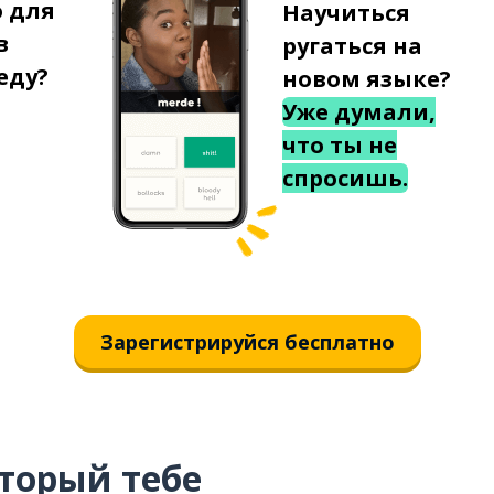
о для
Научиться
в
ругаться на
еду?
новом языке?
Уже думали,
что ты не
спросишь.
Зарегистрируйся бесплатно
торый тебе