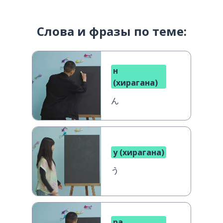
Слова и фразы по теме:
н
(хирагана)
ん
у (хирагана)
う
ра