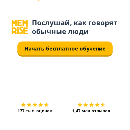
Послушай, как говорят
обычные люди
Начать бесплатное обучение
Загрузить из
App Store
Уст
177 тыс. оценок
1,47 млн отзывов