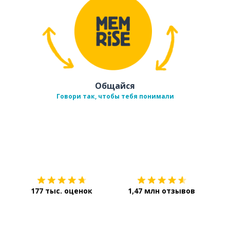
Общайся
Говори так, чтобы тебя понимали
Загрузить из
App Store
Уст
177 тыс. оценок
1,47 млн отзывов