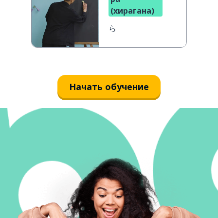
(хирагана)
ら
Начать обучение