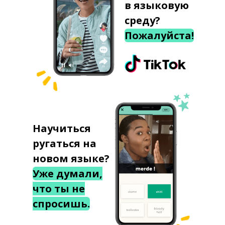
в языковую
среду?
Пожалуйста!
Научиться
ругаться на
новом языке?
Уже думали,
что ты не
спросишь.