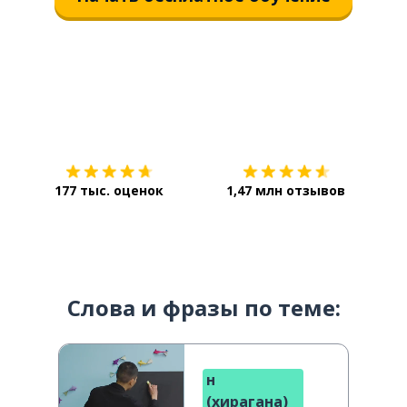
Загрузить из
App Store
Уст
177 тыс. оценок
1,47 млн отзывов
Слова и фразы по теме:
н
(хирагана)