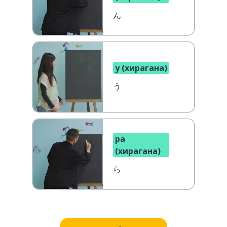
ん
у (хирагана)
う
ра
(хирагана)
ら