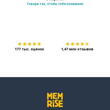
Говори так, чтобы тебя понимали
Загрузить из
App Store
Уст
177 тыс. оценок
1,47 млн отзывов