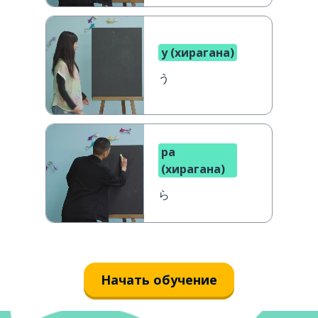
у (хирагана)
う
ра
(хирагана)
ら
Начать обучение