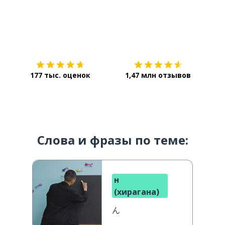
Загрузить из
App Store
Уст
177 тыс. оценок
1,47 млн отзывов
Слова и фразы по теме:
н
(хирагана)
ん